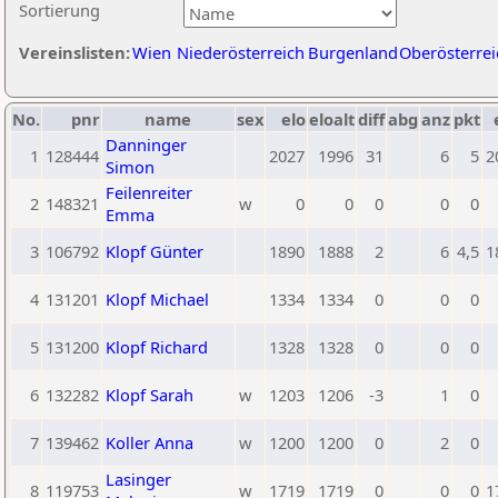
Sortierung
Vereinslisten:
Wien
Niederösterreich
Burgenland
Oberösterrei
No.
pnr
name
sex
elo
eloalt
diff
abg
anz
pkt
Danninger
1
128444
2027
1996
31
6
5
2
Simon
Feilenreiter
2
148321
w
0
0
0
0
0
Emma
3
106792
Klopf Günter
1890
1888
2
6
4,5
1
4
131201
Klopf Michael
1334
1334
0
0
0
5
131200
Klopf Richard
1328
1328
0
0
0
6
132282
Klopf Sarah
w
1203
1206
-3
1
0
7
139462
Koller Anna
w
1200
1200
0
2
0
Lasinger
8
119753
w
1719
1719
0
0
0
1