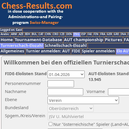
Logged on: Gast
Arabic
ARM
AZE
BIH
BUL
CAT
CHN
CRO
CZE
DEN
ENG
ESP
FAI
FIN
FRA
GER
GRE
INA
I
Home
Tournament-Database
AUT championship
Pictures
F
Turnierschach-Elozahl
Schnellschach-Elozahl
Allgemeines
Turnier anmelden: AUT
FIDE
Spieler anmelden
Elo AU
Willkommen bei den offiziellen Turnierscha
FIDE-Elolisten Stand
AUT-Elolisten Stand
13.945
Personennummer
Nachname
Vorname
Ebene
Bundesland
Spgem./Kreis/Verein
Nur "österreichische" Spieler (Land=A