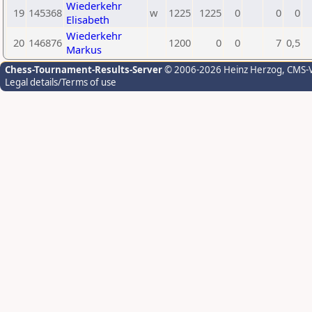
Wiederkehr
19
145368
w
1225
1225
0
0
0
Elisabeth
Wiederkehr
20
146876
1200
0
0
7
0,5
Markus
Chess-Tournament-Results-Server
© 2006-2026 Heinz Herzog
, CMS-
Legal details/Terms of use