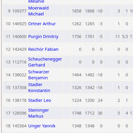
Melanie
Moerwald
9
109377
1858
1868
-10
3
1
1
Michael
10
146925
Ortner Arthur
1262
1265
-3
1
0
11
140600
Purgin Dmitriy
1756
1761
-5
11
5,5
1
12
143429
Reichör Fabian
0
0
0
0
0
Scheuchenegger
13
112716
0
0
0
0
0
Gerhard
Schwarzer
14
138022
1464
1482
-18
1
0
Benjamin
Stadler
15
137358
1326
1342
-16
1
0
Konstantin
16
138178
Stadler Leo
1224
1200
24
2
1
Steininger
17
128596
1748
1712
36
5
4
1
Markus
18
145364
Unger Yannik
1348
1348
0
0
0