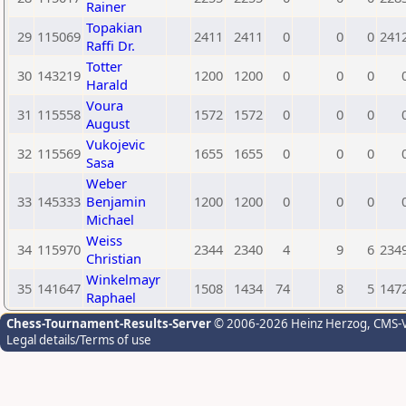
Rainer
Topakian
29
115069
2411
2411
0
0
0
241
Raffi Dr.
Totter
30
143219
1200
1200
0
0
0
Harald
Voura
31
115558
1572
1572
0
0
0
August
Vukojevic
32
115569
1655
1655
0
0
0
Sasa
Weber
33
145333
Benjamin
1200
1200
0
0
0
Michael
Weiss
34
115970
2344
2340
4
9
6
234
Christian
Winkelmayr
35
141647
1508
1434
74
8
5
147
Raphael
Chess-Tournament-Results-Server
© 2006-2026 Heinz Herzog
, CMS-
Legal details/Terms of use