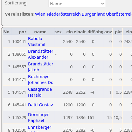
Sortierung
Vereinslisten:
Wien
Niederösterreich
Burgenland
Oberösterrei
No.
pnr
name
sex
elo
eloalt
diff
abg
anz
pkt
elo
Babula
1
100441
2540
2540
0
0
0
248
Vlastimil
Brandstätter
2
138065
-
0
0
0
0
0
Alexander
Brandstätter
3
145557
0
0
0
0
0
Jakob
Buchmayr
4
101471
0
0
0
0
0
Johannes Dr.
Casagrande
5
101571
2248
2252
-4
1
0,5
228
Harald
6
145441
Dattl Gustav
1200
1200
0
0
0
Dorninger
7
145329
1497
1336
161
15
10,5
Raphael
Ennsberger
8
102530
2276
2282
-6
9
5
228