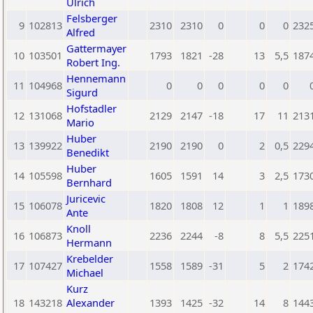
Ulrich
Felsberger
9
102813
2310
2310
0
0
0
232
Alfred
Gattermayer
10
103501
1793
1821
-28
13
5,5
187
Robert Ing.
Hennemann
11
104968
0
0
0
0
0
Sigurd
Hofstadler
12
131068
2129
2147
-18
17
11
213
Mario
Huber
13
139922
2190
2190
0
2
0,5
229
Benedikt
Huber
14
105598
1605
1591
14
3
2,5
173
Bernhard
Juricevic
15
106078
1820
1808
12
1
1
189
Ante
Knoll
16
106873
2236
2244
-8
8
5,5
225
Hermann
Krebelder
17
107427
1558
1589
-31
5
2
174
Michael
Kurz
18
143218
Alexander
1393
1425
-32
14
8
144