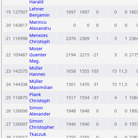
Harald
Lehner
19
127507
1697
1697
0
0
0
180
Benjamin
Marincu
20
143817
0
0
0
0
0
Alexandru
Menezes
21
116998
2370
2369
1
3
1
236
Christoph
Moser
22
109487
Guenter
2194
2215
-21
3
0
217
Mag.
Müller
23
142575
1658
1555
103
15
11,5
Hannes
Müller
24
144338
1501
1470
31
15
11,5
Maximilian
Plank
25
110875
1517
1554
-37
4
1
158
Christoph
Simon
26
126006
1848
1848
0
0
0
189
Alexander
Simon
27
126007
1940
1940
0
0
0
195
Christopher
Tkaczuk
28
115017
2255
2255
0
0
0
228