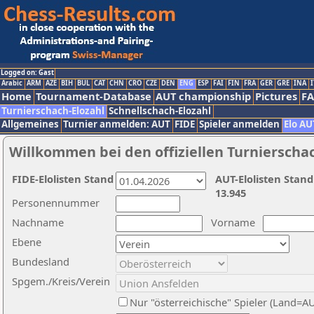
Logged on: Gast
Arabic
ARM
AZE
BIH
BUL
CAT
CHN
CRO
CZE
DEN
ENG
ESP
FAI
FIN
FRA
GER
GRE
INA
I
Home
Tournament-Database
AUT championship
Pictures
F
Turnierschach-Elozahl
Schnellschach-Elozahl
Allgemeines
Turnier anmelden: AUT
FIDE
Spieler anmelden
Elo AU
Willkommen bei den offiziellen Turnierscha
FIDE-Elolisten Stand
AUT-Elolisten Stand
13.945
Personennummer
Nachname
Vorname
Ebene
Bundesland
Spgem./Kreis/Verein
Nur "österreichische" Spieler (Land=A