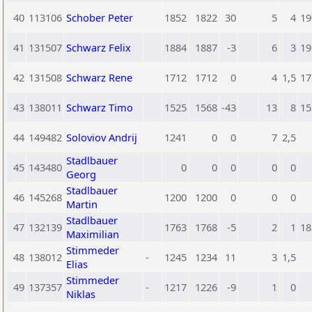
40
113106
Schober Peter
1852
1822
30
5
4
19
41
131507
Schwarz Felix
1884
1887
-3
6
3
19
42
131508
Schwarz Rene
1712
1712
0
4
1,5
17
43
138011
Schwarz Timo
1525
1568
-43
13
8
15
44
149482
Soloviov Andrij
1241
0
0
7
2,5
Stadlbauer
45
143480
0
0
0
0
0
Georg
Stadlbauer
46
145268
1200
1200
0
0
0
Martin
Stadlbauer
47
132139
1763
1768
-5
2
1
18
Maximilian
Stimmeder
48
138012
-
1245
1234
11
3
1,5
Elias
Stimmeder
49
137357
-
1217
1226
-9
1
0
Niklas