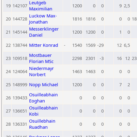
Leutgeb
19
142107
1200
0
0
9
2,5
Maximilian
Luckow Max-
20
144728
1816
1816
0
0
0
18
Jonathan
Messerklinger
21
145144
1200
1200
0
1
0
Daniel
22
138744
Mitter Konrad
-
1540
1569
-29
12
6,5
Mostbauer
23
109518
2298
2301
-3
16
12
23
Florian MSc
Niedermayr
24
124064
1463
1463
0
0
0
Norbert
25
148999
Nopp Michael
1200
0
0
7
2
Osuilleabhain
26
139433
0
0
0
0
0
Eoghan
Osuilleabhain
27
136651
0
0
0
0
0
Kobi
Osuillebhain
28
136331
0
0
0
0
0
Ruadhan