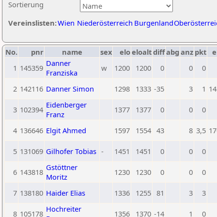
Sortierung
Vereinslisten:
Wien
Niederösterreich
Burgenland
Oberösterrei
No.
pnr
name
sex
elo
eloalt
diff
abg
anz
pkt
e
Danner
1
145359
w
1200
1200
0
0
0
Franziska
2
142116
Danner Simon
1298
1333
-35
3
1
14
Eidenberger
3
102394
1377
1377
0
0
0
Franz
4
136646
Elgit Ahmed
1597
1554
43
8
3,5
17
5
131069
Gilhofer Tobias
-
1451
1451
0
0
0
Gstöttner
6
143818
1230
1230
0
0
0
Moritz
7
138180
Haider Elias
1336
1255
81
3
3
Hochreiter
8
105178
1356
1370
-14
1
0