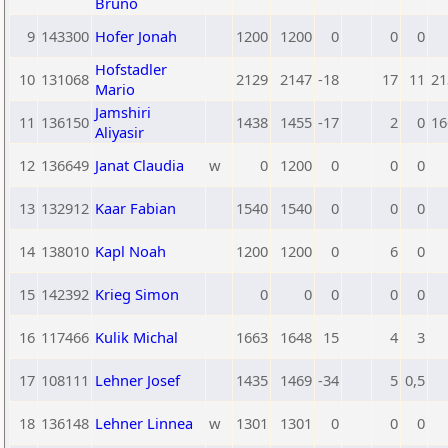
Bruno
9
143300
Hofer Jonah
1200
1200
0
0
0
Hofstadler
10
131068
2129
2147
-18
17
11
21
Mario
Jamshiri
11
136150
1438
1455
-17
2
0
16
Aliyasir
12
136649
Janat Claudia
w
0
1200
0
0
0
13
132912
Kaar Fabian
1540
1540
0
0
0
14
138010
Kapl Noah
1200
1200
0
6
0
15
142392
Krieg Simon
0
0
0
0
0
16
117466
Kulik Michal
1663
1648
15
4
3
17
108111
Lehner Josef
1435
1469
-34
5
0,5
18
136148
Lehner Linnea
w
1301
1301
0
0
0