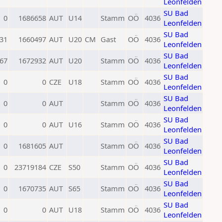
Leonfelden
SU Bad
0
1686658
AUT
U14
Stamm
OÖ
4036
Leonfelden
SU Bad
31
1660497
AUT
U20
CM
Gast
OÖ
4036
Leonfelden
SU Bad
67
1672932
AUT
U20
Stamm
OÖ
4036
Leonfelden
SU Bad
0
0
CZE
U18
Stamm
OÖ
4036
Leonfelden
SU Bad
0
0
AUT
Stamm
OÖ
4036
Leonfelden
SU Bad
0
0
AUT
U16
Stamm
OÖ
4036
Leonfelden
SU Bad
0
1681605
AUT
Stamm
OÖ
4036
Leonfelden
SU Bad
0
23719184
CZE
S50
Stamm
OÖ
4036
Leonfelden
SU Bad
0
1670735
AUT
S65
Stamm
OÖ
4036
Leonfelden
SU Bad
0
0
AUT
U18
Stamm
OÖ
4036
Leonfelden