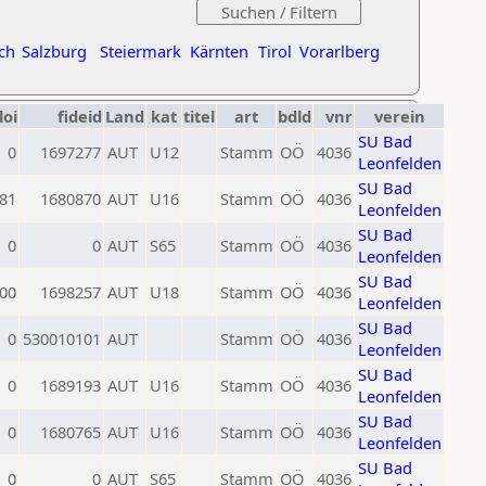
ch
Salzburg
Steiermark
Kärnten
Tirol
Vorarlberg
loi
fideid
Land
kat
titel
art
bdld
vnr
verein
SU Bad
0
1697277
AUT
U12
Stamm
OÖ
4036
Leonfelden
SU Bad
81
1680870
AUT
U16
Stamm
OÖ
4036
Leonfelden
SU Bad
0
0
AUT
S65
Stamm
OÖ
4036
Leonfelden
SU Bad
00
1698257
AUT
U18
Stamm
OÖ
4036
Leonfelden
SU Bad
0
530010101
AUT
Stamm
OÖ
4036
Leonfelden
SU Bad
0
1689193
AUT
U16
Stamm
OÖ
4036
Leonfelden
SU Bad
0
1680765
AUT
U16
Stamm
OÖ
4036
Leonfelden
SU Bad
0
0
AUT
S65
Stamm
OÖ
4036