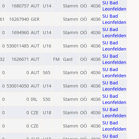
SU Bad
0
1680757
AUT
U14
Stamm
OÖ
4036
Leonfelden
SU Bad
61
16267940
GER
Stamm
OÖ
4036
Leonfelden
SU Bad
0
1694960
AUT
U14
Stamm
OÖ
4036
Leonfelden
SU Bad
0
530011485
AUT
U16
Stamm
OÖ
4036
Leonfelden
SU Bad
32
1626671
AUT
FM
Gast
OÖ
4036
Leonfelden
SU Bad
0
0
AUT
S65
Stamm
OÖ
4036
Leonfelden
SU Bad
0
530014050
AUT
U14
Stamm
OÖ
4036
Leonfelden
SU Bad
0
0
IRL
S50
Stamm
OÖ
4036
Leonfelden
SU Bad
0
0
CZE
U18
Stamm
OÖ
4036
Leonfelden
SU Bad
0
0
CZE
Stamm
OÖ
4036
Leonfelden
SU Bad