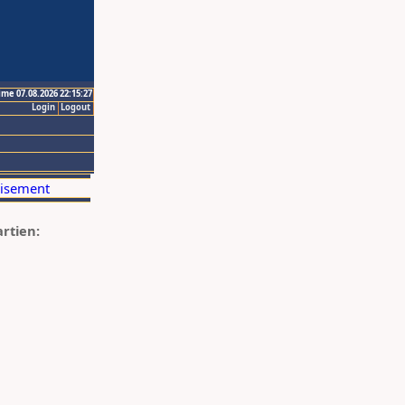
ime 07.08.2026 22:15:27
Login
Logout
artien: