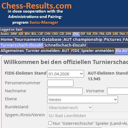
Logged on: Gast
Arabic
ARM
AZE
BIH
BUL
CAT
CHN
CRO
CZE
DEN
ENG
ESP
FAI
FIN
FRA
GER
GRE
INA
I
Home
Tournament-Database
AUT championship
Pictures
F
Turnierschach-Elozahl
Schnellschach-Elozahl
Allgemeines
Turnier anmelden: AUT
FIDE
Spieler anmelden
Elo AU
Willkommen bei den offiziellen Turnierscha
FIDE-Elolisten Stand
AUT-Elolisten Stand
13.945
Personennummer
Nachname
Vorname
Ebene
Bundesland
Spgem./Kreis/Verein
Nur "österreichische" Spieler (Land=A