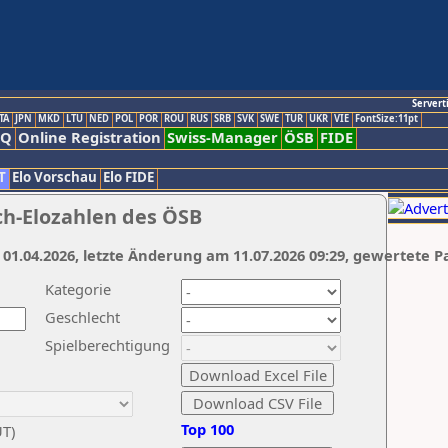
Servert
TA
JPN
MKD
LTU
NED
POL
POR
ROU
RUS
SRB
SVK
SWE
TUR
UKR
VIE
FontSize:11pt
AQ
Online Registration
Swiss-Manager
ÖSB
FIDE
T
Elo Vorschau
Elo FIDE
ch-Elozahlen des ÖSB
 01.04.2026, letzte Änderung am 11.07.2026 09:29, gewertete P
Kategorie
Geschlecht
Spielberechtigung
Top 100
UT)