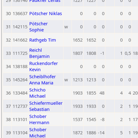
29
136146
Paukner Lenas
1227
1227
0
0
0
30
136637
Pötscher Niklas
0
0
0
0
0
Pötscher
31
142115
w
0
0
0
0
0
Sophie
32
141662
Rathgeb Tim
1652
1652
0
0
0
Reichl
33
111725
1807
1808
-1
1
0,5
18
Benjamin
Ruckendorfer
34
138188
0
0
0
0
0
Kevin
Scheiblhofer
35
145264
w
1213
1213
0
0
0
Anna Maria
Schicho
36
133484
1903
1855
48
4
4
20
Michael
Schiefermueller
37
112737
1933
1933
0
2
1
19
Sebastian
Schober
38
113101
1537
1545
-8
2
1
17
Hermann
Schober
39
113104
1872
1886
-14
5
1
19
Michael