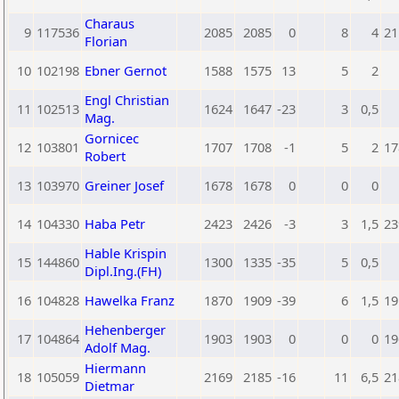
Charaus
9
117536
2085
2085
0
8
4
21
Florian
10
102198
Ebner Gernot
1588
1575
13
5
2
Engl Christian
11
102513
1624
1647
-23
3
0,5
Mag.
Gornicec
12
103801
1707
1708
-1
5
2
17
Robert
13
103970
Greiner Josef
1678
1678
0
0
0
14
104330
Haba Petr
2423
2426
-3
3
1,5
23
Hable Krispin
15
144860
1300
1335
-35
5
0,5
Dipl.Ing.(FH)
16
104828
Hawelka Franz
1870
1909
-39
6
1,5
19
Hehenberger
17
104864
1903
1903
0
0
0
19
Adolf Mag.
Hiermann
18
105059
2169
2185
-16
11
6,5
21
Dietmar