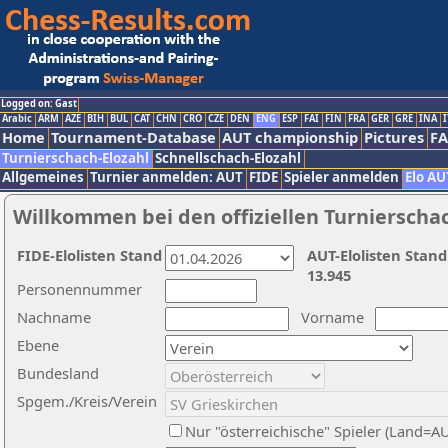
Logged on: Gast
Arabic
ARM
AZE
BIH
BUL
CAT
CHN
CRO
CZE
DEN
ENG
ESP
FAI
FIN
FRA
GER
GRE
INA
I
Home
Tournament-Database
AUT championship
Pictures
F
Turnierschach-Elozahl
Schnellschach-Elozahl
Allgemeines
Turnier anmelden: AUT
FIDE
Spieler anmelden
Elo AU
Willkommen bei den offiziellen Turnierscha
FIDE-Elolisten Stand
AUT-Elolisten Stand
13.945
Personennummer
Nachname
Vorname
Ebene
Bundesland
Spgem./Kreis/Verein
Nur "österreichische" Spieler (Land=A