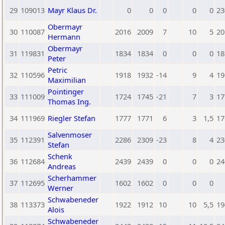
29
109013
Mayr Klaus Dr.
0
0
0
0
0
23
Obermayr
30
110087
2016
2009
7
10
5
20
Hermann
Obermayr
31
119831
1834
1834
0
0
0
18
Peter
Petric
32
110596
1918
1932
-14
9
4
19
Maximilian
Pointinger
33
111009
1724
1745
-21
7
3
17
Thomas Ing.
34
111969
Riegler Stefan
1777
1771
6
3
1,5
17
Salvenmoser
35
112391
2286
2309
-23
8
4
23
Stefan
Schenk
36
112684
2439
2439
0
0
0
24
Andreas
Scherhammer
37
112695
1602
1602
0
0
0
Werner
Schwabeneder
38
113373
1922
1912
10
10
5,5
19
Alois
Schwabeneder