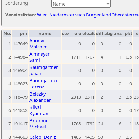
Sortierung
Vereinslisten:
Wien
Niederösterreich
Burgenland
Oberösterrei
No.
pnr
name
sex
elo
eloalt
diff
abg
anz
pkt
e
Abonyi
1
147649
0
0
0
0
0
Malcolm
Almnayer
2
144984
1711
1707
4
1
0,5
16
Sami
Baumgartner
3
148904
0
0
0
0
0
Julian
Baumgartner
4
148623
0
0
0
0
0
Lorenz
Belezky
5
118479
2313
2311
2
3
2,5
23
Alexander
Bilyal
6
141852
0
0
0
0
0
17
Kyamran
Brummer
7
101417
1768
1792
-24
6
1
18
Michael
8
144683
Celebi Deniz
1485
1435
50
7
2,5