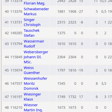
39
113374
2443
2428
15
11
10,5
24
Florian Mag.
Schwabeneder
40
113376
1881
1908
-27
5
0,5
19
Markus
Singer
41
113731
2315
2323
-8
2
1
22
Christoph
Tauschek
42
149285
1375
0
0
5
2
Stefan
Wassermair
43
115794
1610
1610
0
0
0
18
Rudolf
Webersberger
44
115849
Johann DI.
2304
2304
0
0
0
22
MSc.
Weiss
45
115974
1797
1816
-19
2
0
18
Guenther
Weissenhofer
46
147557
Moritz
1545
0
0
8
3,5
Dominik
Wiesinger
47
116197
1749
1732
17
6
3
17
Klaus
Wiesner
48
116210
1673
1673
0
0
0
Martin Ing.