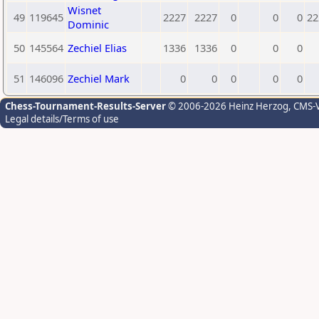
Wisnet
49
119645
2227
2227
0
0
0
22
Dominic
50
145564
Zechiel Elias
1336
1336
0
0
0
51
146096
Zechiel Mark
0
0
0
0
0
Chess-Tournament-Results-Server
© 2006-2026 Heinz Herzog
, CMS-
Legal details/Terms of use