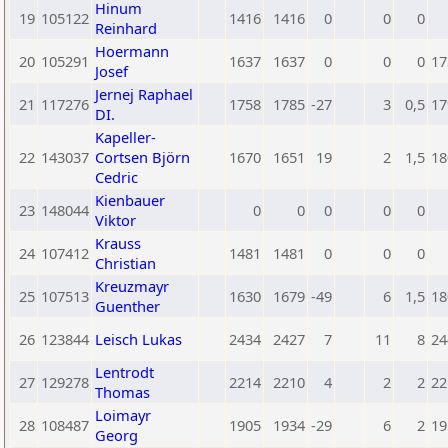
Hinum
19
105122
1416
1416
0
0
0
Reinhard
Hoermann
20
105291
1637
1637
0
0
0
17
Josef
Jernej Raphael
21
117276
1758
1785
-27
3
0,5
17
DI.
Kapeller-
22
143037
Cortsen Björn
1670
1651
19
2
1,5
18
Cedric
Kienbauer
23
148044
0
0
0
0
0
Viktor
Krauss
24
107412
1481
1481
0
0
0
Christian
Kreuzmayr
25
107513
1630
1679
-49
6
1,5
18
Guenther
26
123844
Leisch Lukas
2434
2427
7
11
8
24
Lentrodt
27
129278
2214
2210
4
2
2
22
Thomas
Loimayr
28
108487
1905
1934
-29
6
2
19
Georg