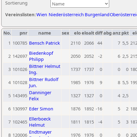
Sortierung
Vereinslisten:
Wien
Niederösterreich
Burgenland
Oberösterrei
No.
pnr
name
sex
elo
eloalt
diff
abg
anz
pkt
el
1
100785
Bensch Patrick
2110
2066
44
7
5,5
21
Biedenkopf
2
142697
2050
2052
-2
6
2,5
21
Philipp
Bittner Helmut
3
101026
1737
1737
0
0
0
18
Ing.
Bittner Rudolf
4
101028
1985
1976
9
8
5,5
19
Jun.
Danninger
5
143495
1327
1327
0
4
2,5
Felix
6
130997
Eder Simon
1876
1892
-16
5
2
18
Ellerboeck
7
102465
1811
1815
-4
5
3
18
Helmut
Endtmayer
8
120006
1976
1976
0
0
0
20