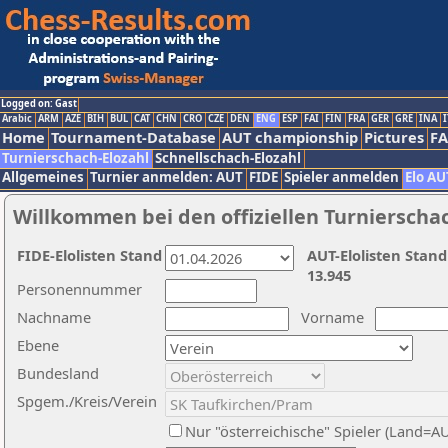
Logged on: Gast
Arabic
ARM
AZE
BIH
BUL
CAT
CHN
CRO
CZE
DEN
ENG
ESP
FAI
FIN
FRA
GER
GRE
INA
I
Home
Tournament-Database
AUT championship
Pictures
F
Turnierschach-Elozahl
Schnellschach-Elozahl
Allgemeines
Turnier anmelden: AUT
FIDE
Spieler anmelden
Elo AU
Willkommen bei den offiziellen Turnierscha
FIDE-Elolisten Stand
AUT-Elolisten Stand
13.945
Personennummer
Nachname
Vorname
Ebene
Bundesland
Spgem./Kreis/Verein
Nur "österreichische" Spieler (Land=A