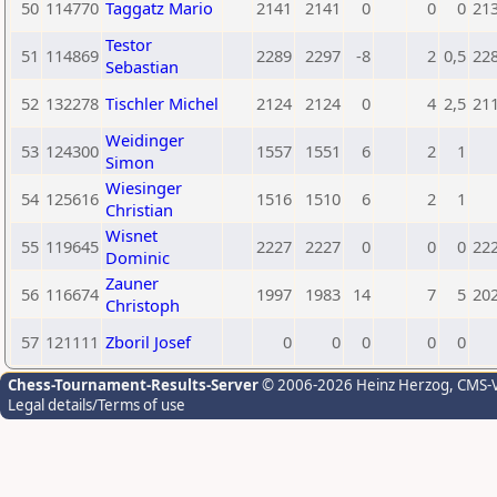
50
114770
Taggatz Mario
2141
2141
0
0
0
21
Testor
51
114869
2289
2297
-8
2
0,5
22
Sebastian
52
132278
Tischler Michel
2124
2124
0
4
2,5
21
Weidinger
53
124300
1557
1551
6
2
1
Simon
Wiesinger
54
125616
1516
1510
6
2
1
Christian
Wisnet
55
119645
2227
2227
0
0
0
22
Dominic
Zauner
56
116674
1997
1983
14
7
5
20
Christoph
57
121111
Zboril Josef
0
0
0
0
0
Chess-Tournament-Results-Server
© 2006-2026 Heinz Herzog
, CMS-
Legal details/Terms of use