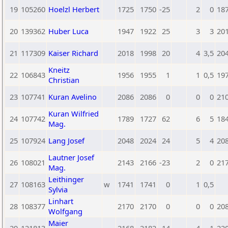
19
105260
Hoelzl Herbert
1725
1750
-25
2
0
18
20
139362
Huber Luca
1947
1922
25
3
3
20
21
117309
Kaiser Richard
2018
1998
20
4
3,5
20
Kneitz
22
106843
1956
1955
1
1
0,5
19
Christian
23
107741
Kuran Avelino
2086
2086
0
0
0
21
Kuran Wilfried
24
107742
1789
1727
62
6
5
18
Mag.
25
107924
Lang Josef
2048
2024
24
5
4
20
Lautner Josef
26
108021
2143
2166
-23
2
0
21
Mag.
Leithinger
27
108163
w
1741
1741
0
1
0,5
Sylvia
Linhart
28
108377
2170
2170
0
0
0
20
Wolfgang
Maier