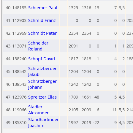
40
148185
Schiemer Paul
1329
1316
13
7
3,5
41
112903
Schmid Franz
0
0
0
0
0
20
42
112969
Schmidt Peter
2354
2354
0
0
0
23
Schneider
43
113071
2091
0
0
1
1
20
Roland
44
138240
Schopf David
1817
1818
-1
4
2
18
Schratzberger
45
138542
1204
1204
0
0
0
Jakub
Schratzberger
46
138543
1242
1242
0
0
0
Johann
47
123976
Spreitzer Elias
1709
1661
48
5
4,5
Stadler
48
119066
2105
2099
6
11
5,5
21
Alexander
Standhartinger
49
135810
1997
2019
-22
9
4,5
20
Joachim