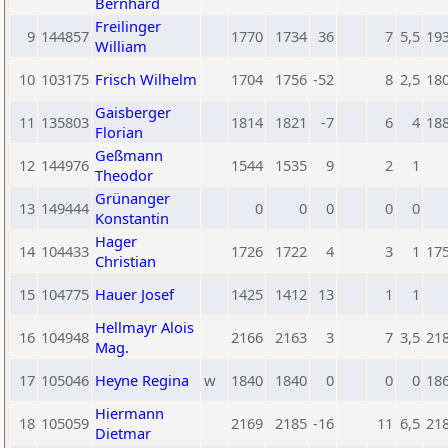
Bernhard
Freilinger
9
144857
1770
1734
36
7
5,5
19
William
10
103175
Frisch Wilhelm
1704
1756
-52
8
2,5
18
Gaisberger
11
135803
1814
1821
-7
6
4
18
Florian
Geßmann
12
144976
1544
1535
9
2
1
Theodor
Grünanger
13
149444
0
0
0
0
0
Konstantin
Hager
14
104433
1726
1722
4
3
1
17
Christian
15
104775
Hauer Josef
1425
1412
13
1
1
Hellmayr Alois
16
104948
2166
2163
3
7
3,5
21
Mag.
17
105046
Heyne Regina
w
1840
1840
0
0
0
18
Hiermann
18
105059
2169
2185
-16
11
6,5
21
Dietmar