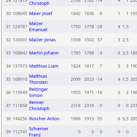
29
121813
2168
2182
-14
4
1
22
Christoph
30
108645
Maier Josef
1842
1836
6
1
1
19
Malzer
31
124767
1750
1778
-28
4
1,5
Emanuel
32
124301
Malzer Jonas
1559
1502
57
3
2,5
33
108842
Martin Johann
1785
1788
-3
6
3,5
18
34
137973
Matthias Liam
1824
1817
7
5
3
19
Matthias
35
108910
2009
2023
-14
4
1,5
20
Thorsten
Reitinger
36
119549
1955
1971
-16
5
2
19
Simon
Renner
37
111858
2318
2318
0
0
0
23
Christoph
38
144256
Rüscher Anton
1968
1913
55
6
5,5
20
Schiemer
39
112741
0
0
0
0
0
Franz