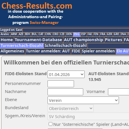
Logged on: Gast
Arabic
ARM
AZE
BIH
BUL
CAT
CHN
CRO
CZE
DEN
ENG
ESP
FAI
FIN
FRA
GER
GRE
INA
I
Home
Tournament-Database
AUT championship
Pictures
F
Turnierschach-Elozahl
Schnellschach-Elozahl
Allgemeines
Turnier anmelden: AUT
FIDE
Spieler anmelden
Elo AU
Willkommen bei den offiziellen Turnierscha
FIDE-Elolisten Stand
AUT-Elolisten Stand
13.945
Personennummer
Nachname
Vorname
Ebene
Bundesland
Spgem./Kreis/Verein
Nur "österreichische" Spieler (Land=A