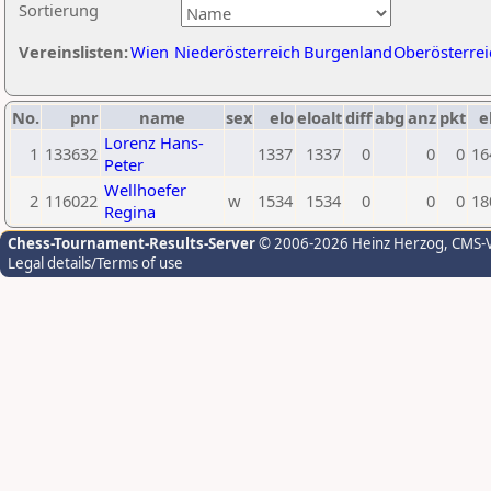
Sortierung
Vereinslisten:
Wien
Niederösterreich
Burgenland
Oberösterrei
No.
pnr
name
sex
elo
eloalt
diff
abg
anz
pkt
e
Lorenz Hans-
1
133632
1337
1337
0
0
0
16
Peter
Wellhoefer
2
116022
w
1534
1534
0
0
0
18
Regina
Chess-Tournament-Results-Server
© 2006-2026 Heinz Herzog
, CMS-
Legal details/Terms of use