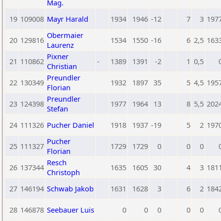
Mag.
19
109008
Mayr Harald
1934
1946
-12
7
3
197
Obermaier
20
129816
1534
1550
-16
6
2,5
163
Laurenz
Pixner
21
110862
-
1389
1391
-2
1
0,5
Christian
Preundler
22
130349
1932
1897
35
5
4,5
195
Florian
Preundler
23
124398
1977
1964
13
8
5,5
202
Stefan
24
111326
Pucher Daniel
1918
1937
-19
5
2
197
Pucher
25
111327
1729
1729
0
0
0
Florian
Resch
26
137344
1635
1605
30
4
3
181
Christoph
27
146194
Schwab Jakob
1631
1628
3
6
2
184
28
146878
Seebauer Luis
0
0
0
0
0