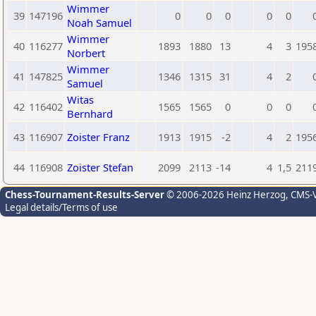
Wimmer
39
147196
0
0
0
0
0
Noah Samuel
Wimmer
40
116277
1893
1880
13
4
3
195
Norbert
Wimmer
41
147825
1346
1315
31
4
2
Samuel
Witas
42
116402
1565
1565
0
0
0
Bernhard
43
116907
Zoister Franz
1913
1915
-2
4
2
195
44
116908
Zoister Stefan
2099
2113
-14
4
1,5
211
Chess-Tournament-Results-Server
© 2006-2026 Heinz Herzog
, CMS-
Legal details/Terms of use