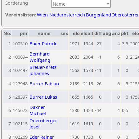
Sortierung
Vereinslisten:
Wien
Niederösterreich
Burgenland
Oberösterrei
No.
pnr
name
sex
elo
eloalt
diff
abg
anz
pkt
elo
1
100510
Baier Patrick
1971
1944
27
4
3,5
200
Bernhard
2
100894
2083
2084
-1
6
3
212
Wolfgang
Breuer-Kretz
3
107497
1562
1573
-11
1
0
Johannes
4
127948
Burrer Fabian
2139
2113
26
6
5
215
5
128397
Burrer Lukas
1665
1665
0
0
0
175
Daxner
6
145673
1380
1424
-44
4
0,5
Michael
Duernberger
7
102115
1619
1619
0
0
0
Josef
8
102269
Eder Rainer
1730
1730
0
0
0