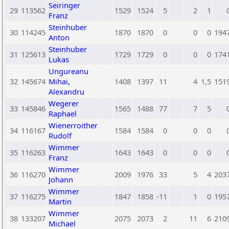
Seiringer
29
113562
1529
1524
5
2
1
Franz
Steinhuber
30
114245
1870
1870
0
0
0
194
Anton
Steinhuber
31
125613
1729
1729
0
0
0
174
Lukas
Ungureanu
32
145674
Mihai,
1408
1397
11
4
1,5
151
Alexandru
Wegerer
33
145846
1565
1488
77
7
5
Raphael
Wienerroither
34
116167
1584
1584
0
0
0
Rudolf
Wimmer
35
116263
1643
1643
0
0
0
Franz
Wimmer
36
116270
2009
1976
33
5
4
203
Johann
Wimmer
37
116275
1847
1858
-11
1
0
195
Martin
Wimmer
38
133207
2075
2073
2
11
6
210
Michael