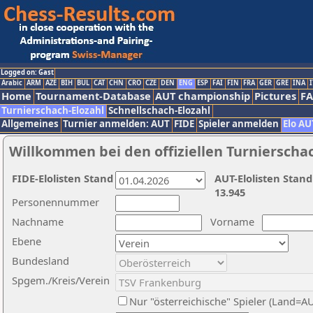
Logged on: Gast
Arabic
ARM
AZE
BIH
BUL
CAT
CHN
CRO
CZE
DEN
ENG
ESP
FAI
FIN
FRA
GER
GRE
INA
I
Home
Tournament-Database
AUT championship
Pictures
F
Turnierschach-Elozahl
Schnellschach-Elozahl
Allgemeines
Turnier anmelden: AUT
FIDE
Spieler anmelden
Elo AU
Willkommen bei den offiziellen Turnierscha
FIDE-Elolisten Stand
AUT-Elolisten Stand
13.945
Personennummer
Nachname
Vorname
Ebene
Bundesland
Spgem./Kreis/Verein
Nur "österreichische" Spieler (Land=A