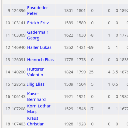
Fosodeder
9
124396
1801
1801
0
0
0
189
Peter
10
103141
Frickh Fritz
1589
1589
0
0
0
Gadermair
11
103369
1622
1630
-8
1
0
177
Georg
12
146940
Haller Lukas
1352
1421
-69
5
1
13
126091
Heinrich Elias
1778
1778
0
0
0
183
Hutterer
14
140200
1824
1799
25
4
3,5
187
Valentin
15
128512
Illig Elias
1509
1504
5
1
0,5
Kaiser
16
106143
1921
1921
0
0
0
198
Bernhard
Korn Lothar
17
107208
1529
1546
-17
5
1
167
Mag.
Kraus
18
107403
Christian
1928
1928
0
0
0