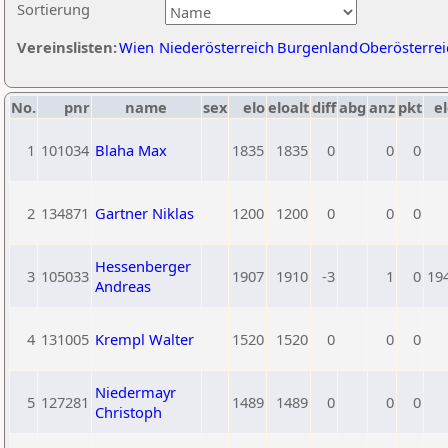
Sortierung
Vereinslisten:
Wien
Niederösterreich
Burgenland
Oberösterrei
No.
pnr
name
sex
elo
eloalt
diff
abg
anz
pkt
el
1
101034
Blaha Max
1835
1835
0
0
0
2
134871
Gartner Niklas
1200
1200
0
0
0
Hessenberger
3
105033
1907
1910
-3
1
0
19
Andreas
4
131005
Krempl Walter
1520
1520
0
0
0
Niedermayr
5
127281
1489
1489
0
0
0
Christoph