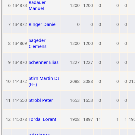
Radauer
6
134873
1200
1200
0
0
0
Manuel
7
134872
Ringer Daniel
0
0
0
0
0
Sageder
8
134869
1200
1200
0
0
0
Clemens
9
134870
Schenner Elias
1227
1227
0
0
0
Stirn Martin DI
10
114372
2088
2088
0
0
0
21
(FH)
11
114550
Strobl Peter
1653
1653
0
0
0
12
115078
Tordai Lorant
1908
1897
11
1
1
19