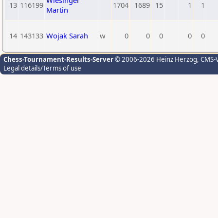
Wiesinger
13
116199
1704
1689
15
1
1
Martin
14
143133
Wojak Sarah
w
0
0
0
0
0
Chess-Tournament-Results-Server
© 2006-2026 Heinz Herzog
, CMS-
Legal details/Terms of use