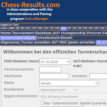
Logged on: Gast
Arabic
ARM
AZE
BIH
BUL
CAT
CHN
CRO
CZE
DEN
ENG
ESP
FAI
FIN
FRA
GER
GRE
INA
I
Home
Tournament-Database
AUT championship
Pictures
F
Turnierschach-Elozahl
Schnellschach-Elozahl
Allgemeines
Turnier anmelden: AUT
FIDE
Spieler anmelden
Elo AU
Willkommen bei den offiziellen Turnierscha
FIDE-Elolisten Stand
AUT-Elolisten Stand
8.601
Personennummer
Nachname
Vorname
Ebene
Bundesland
Spgem./Kreis/Verein
Nur "österreichische" Spieler (Land=A