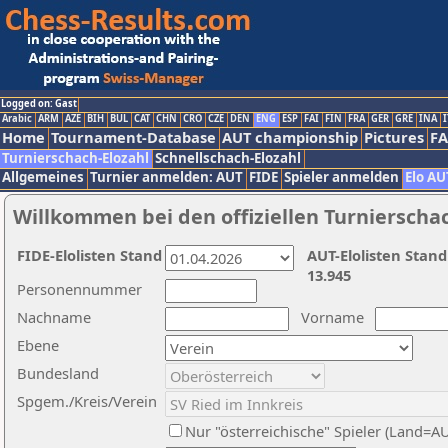
Logged on: Gast
Arabic
ARM
AZE
BIH
BUL
CAT
CHN
CRO
CZE
DEN
ENG
ESP
FAI
FIN
FRA
GER
GRE
INA
I
Home
Tournament-Database
AUT championship
Pictures
F
Turnierschach-Elozahl
Schnellschach-Elozahl
Allgemeines
Turnier anmelden: AUT
FIDE
Spieler anmelden
Elo AU
Willkommen bei den offiziellen Turnierscha
FIDE-Elolisten Stand
AUT-Elolisten Stand
13.945
Personennummer
Nachname
Vorname
Ebene
Bundesland
Spgem./Kreis/Verein
Nur "österreichische" Spieler (Land=A