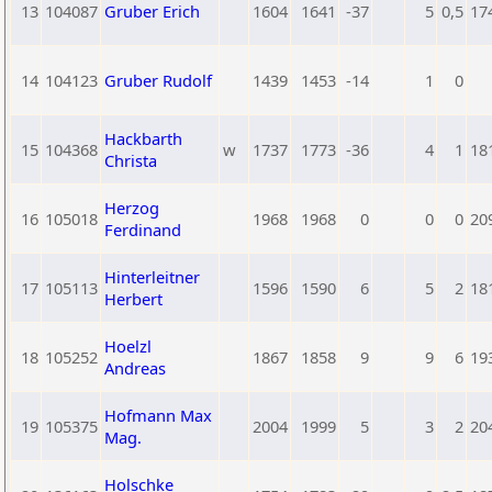
13
104087
Gruber Erich
1604
1641
-37
5
0,5
17
14
104123
Gruber Rudolf
1439
1453
-14
1
0
Hackbarth
15
104368
w
1737
1773
-36
4
1
18
Christa
Herzog
16
105018
1968
1968
0
0
0
20
Ferdinand
Hinterleitner
17
105113
1596
1590
6
5
2
18
Herbert
Hoelzl
18
105252
1867
1858
9
9
6
19
Andreas
Hofmann Max
19
105375
2004
1999
5
3
2
20
Mag.
Holschke