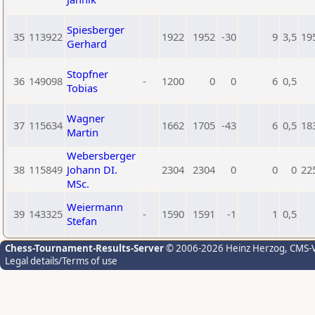
Spiesberger
35
113922
1922
1952
-30
9
3,5
19
Gerhard
Stopfner
36
149098
-
1200
0
0
6
0,5
Tobias
Wagner
37
115634
1662
1705
-43
6
0,5
18
Martin
Webersberger
38
115849
Johann DI.
2304
2304
0
0
0
22
MSc.
Weiermann
39
143325
-
1590
1591
-1
1
0,5
Stefan
Chess-Tournament-Results-Server
© 2006-2026 Heinz Herzog
, CMS-
Legal details/Terms of use