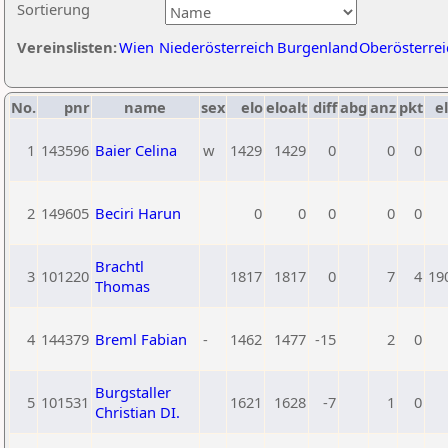
Sortierung
Vereinslisten:
Wien
Niederösterreich
Burgenland
Oberösterrei
No.
pnr
name
sex
elo
eloalt
diff
abg
anz
pkt
el
1
143596
Baier Celina
w
1429
1429
0
0
0
2
149605
Beciri Harun
0
0
0
0
0
Brachtl
3
101220
1817
1817
0
7
4
19
Thomas
4
144379
Breml Fabian
-
1462
1477
-15
2
0
Burgstaller
5
101531
1621
1628
-7
1
0
Christian DI.