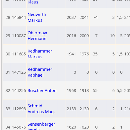
Klaus
Neuwirth
28
145844
2037
2041
-4
3
1,5
21
Markus
Obermayr
29
110087
2016
2009
7
10
5
20
Hermann
Redhammer
30
111685
1941
1976
-35
5
1,5
19
Markus
Redhammer
31
147125
0
0
0
0
0
Raphael
32
144256
Rüscher Anton
1968
1913
55
6
5,5
20
Schmid
33
112898
2133
2139
-6
2
1
21
Andreas Mag.
Sensenberger
34
145676
1620
1620
0
2
1
Jannik