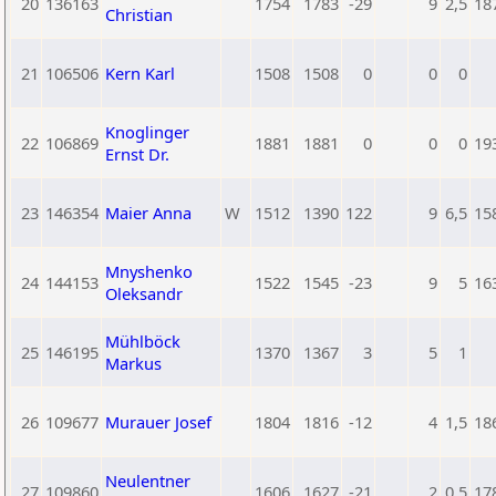
20
136163
1754
1783
-29
9
2,5
18
Christian
21
106506
Kern Karl
1508
1508
0
0
0
Knoglinger
22
106869
1881
1881
0
0
0
19
Ernst Dr.
23
146354
Maier Anna
W
1512
1390
122
9
6,5
15
Mnyshenko
24
144153
1522
1545
-23
9
5
16
Oleksandr
Mühlböck
25
146195
1370
1367
3
5
1
Markus
26
109677
Murauer Josef
1804
1816
-12
4
1,5
18
Neulentner
27
109860
1606
1627
-21
2
0,5
17