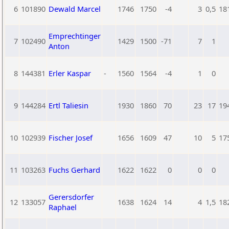
6
101890
Dewald Marcel
1746
1750
-4
3
0,5
18
Emprechtinger
7
102490
1429
1500
-71
7
1
Anton
8
144381
Erler Kaspar
-
1560
1564
-4
1
0
9
144284
Ertl Taliesin
1930
1860
70
23
17
19
10
102939
Fischer Josef
1656
1609
47
10
5
17
11
103263
Fuchs Gerhard
1622
1622
0
0
0
Gerersdorfer
12
133057
1638
1624
14
4
1,5
18
Raphael