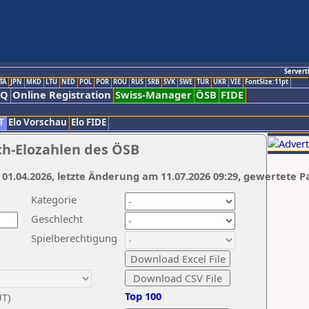
Servert
TA
JPN
MKD
LTU
NED
POL
POR
ROU
RUS
SRB
SVK
SWE
TUR
UKR
VIE
FontSize:11pt
AQ
Online Registration
Swiss-Manager
ÖSB
FIDE
T
Elo Vorschau
Elo FIDE
ch-Elozahlen des ÖSB
 01.04.2026, letzte Änderung am 11.07.2026 09:29, gewertete P
Kategorie
Geschlecht
Spielberechtigung
Top 100
UT)