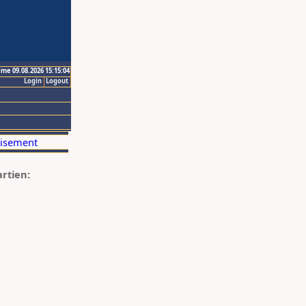
ime 09.08.2026 15:15:04
Login
Logout
artien: