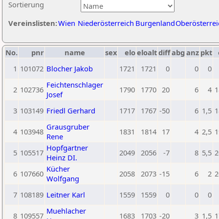
Sortierung
Vereinslisten:
Wien
Niederösterreich
Burgenland
Oberösterrei
No.
pnr
name
sex
elo
eloalt
diff
abg
anz
pkt
1
101072
Blocher Jakob
1721
1721
0
0
0
Feichtenschlager
2
102736
1790
1770
20
6
4
1
Josef
3
103149
Friedl Gerhard
1717
1767
-50
6
1,5
1
Grausgruber
4
103948
1831
1814
17
4
2,5
1
Rene
Hopfgartner
5
105517
2049
2056
-7
8
5,5
2
Heinz DI.
Kücher
6
107660
2058
2073
-15
6
2
2
Wolfgang
7
108189
Leitner Karl
1559
1559
0
0
0
Muehlacher
8
109557
1683
1703
-20
3
1,5
1