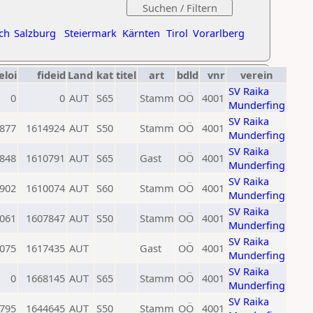
ch
Salzburg
Steiermark
Kärnten
Tirol
Vorarlberg
eloi
fideid
Land
kat
titel
art
bdld
vnr
verein
SV Raika
0
0
AUT
S65
Stamm
OÖ
4001
Munderfing
SV Raika
877
1614924
AUT
S50
Stamm
OÖ
4001
Munderfing
SV Raika
848
1610791
AUT
S65
Gast
OÖ
4001
Munderfing
SV Raika
902
1610074
AUT
S60
Stamm
OÖ
4001
Munderfing
SV Raika
061
1607847
AUT
S50
Stamm
OÖ
4001
Munderfing
SV Raika
075
1617435
AUT
Gast
OÖ
4001
Munderfing
SV Raika
0
1668145
AUT
S65
Stamm
OÖ
4001
Munderfing
SV Raika
795
1644645
AUT
S50
Stamm
OÖ
4001