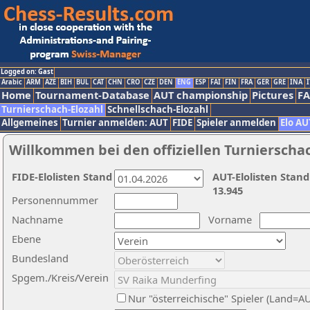
Logged on: Gast
Arabic
ARM
AZE
BIH
BUL
CAT
CHN
CRO
CZE
DEN
ENG
ESP
FAI
FIN
FRA
GER
GRE
INA
I
Home
Tournament-Database
AUT championship
Pictures
F
Turnierschach-Elozahl
Schnellschach-Elozahl
Allgemeines
Turnier anmelden: AUT
FIDE
Spieler anmelden
Elo AU
Willkommen bei den offiziellen Turnierscha
FIDE-Elolisten Stand
AUT-Elolisten Stand
13.945
Personennummer
Nachname
Vorname
Ebene
Bundesland
Spgem./Kreis/Verein
Nur "österreichische" Spieler (Land=A