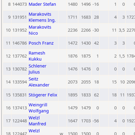
8
144073
Mader Stefan
1480
1496
-16
1
0
Marakovits
9
131951
1711
1683
28
4
3
172
Klemens Ing.
Marakovits
10
131952
2236
2266
-30
11
3,5
227
Nico
11
146786
Posch Franz
1472
1430
42
3
3
Ramesh
12
137762
1876
1875
1
2
1,5
178
Kukku
Schlener
13
130782
1476
1476
0
0
0
Julius
Seitz
14
133594
2073
2055
18
15
10
209
Alexander
15
135831
Stögerer Felix
1895
1833
62
18
11
193
Weingrill
16
137413
1479
1479
0
0
0
Wolfgang
Welzl
17
122448
1647
1703
-56
4
0
192
Manfred
Welzl
18
122447
w
1500
1500
0
0
0