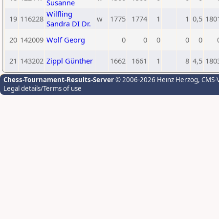
Susanne
Wilfling
19
116228
w
1775
1774
1
1
0,5
180
Sandra DI Dr.
20
142009
Wolf Georg
0
0
0
0
0
21
143202
Zippl Günther
1662
1661
1
8
4,5
180
Chess-Tournament-Results-Server
© 2006-2026 Heinz Herzog
, CMS-
Legal details/Terms of use