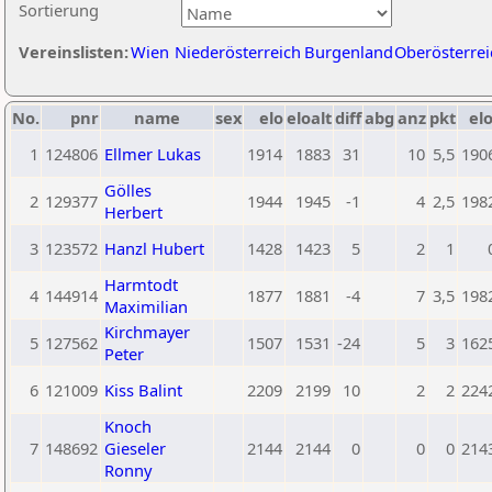
Sortierung
Vereinslisten:
Wien
Niederösterreich
Burgenland
Oberösterrei
No.
pnr
name
sex
elo
eloalt
diff
abg
anz
pkt
elo
1
124806
Ellmer Lukas
1914
1883
31
10
5,5
190
Gölles
2
129377
1944
1945
-1
4
2,5
198
Herbert
3
123572
Hanzl Hubert
1428
1423
5
2
1
Harmtodt
4
144914
1877
1881
-4
7
3,5
198
Maximilian
Kirchmayer
5
127562
1507
1531
-24
5
3
162
Peter
6
121009
Kiss Balint
2209
2199
10
2
2
224
Knoch
7
148692
Gieseler
2144
2144
0
0
0
214
Ronny