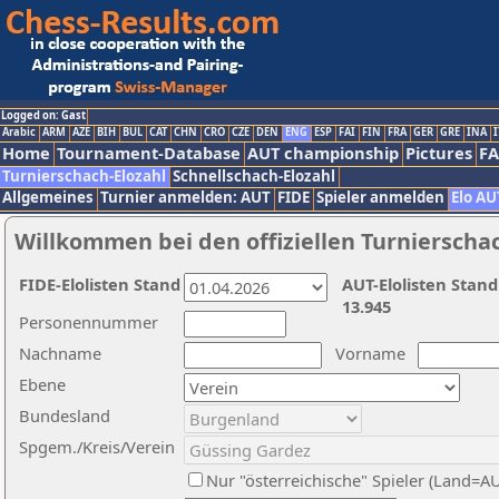
Logged on: Gast
Arabic
ARM
AZE
BIH
BUL
CAT
CHN
CRO
CZE
DEN
ENG
ESP
FAI
FIN
FRA
GER
GRE
INA
I
Home
Tournament-Database
AUT championship
Pictures
F
Turnierschach-Elozahl
Schnellschach-Elozahl
Allgemeines
Turnier anmelden: AUT
FIDE
Spieler anmelden
Elo AU
Willkommen bei den offiziellen Turnierscha
FIDE-Elolisten Stand
AUT-Elolisten Stand
13.945
Personennummer
Nachname
Vorname
Ebene
Bundesland
Spgem./Kreis/Verein
Nur "österreichische" Spieler (Land=A