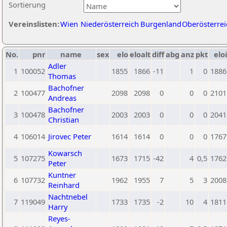
Sortierung
Vereinslisten:
Wien
Niederösterreich
Burgenland
Oberösterrei
No.
pnr
name
sex
elo
eloalt
diff
abg
anz
pkt
eloi
Adler
1
100052
1855
1866
-11
1
0
1886
Thomas
Bachofner
2
100477
2098
2098
0
0
0
2101
Andreas
Bachofner
3
100478
2003
2003
0
0
0
2041
Christian
4
106014
Jirovec Peter
1614
1614
0
0
0
1767
Kowarsch
5
107275
1673
1715
-42
4
0,5
1762
Peter
Kuntner
6
107732
1962
1955
7
5
3
2008
Reinhard
Nachtnebel
7
119049
1733
1735
-2
10
4
1811
Harry
Reyes-