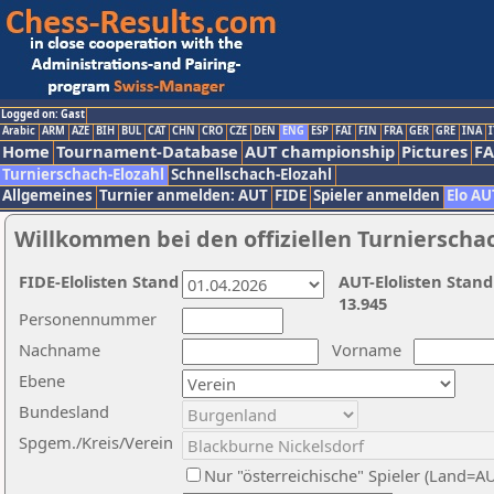
Logged on: Gast
Arabic
ARM
AZE
BIH
BUL
CAT
CHN
CRO
CZE
DEN
ENG
ESP
FAI
FIN
FRA
GER
GRE
INA
I
Home
Tournament-Database
AUT championship
Pictures
F
Turnierschach-Elozahl
Schnellschach-Elozahl
Allgemeines
Turnier anmelden: AUT
FIDE
Spieler anmelden
Elo AU
Willkommen bei den offiziellen Turnierscha
FIDE-Elolisten Stand
AUT-Elolisten Stand
13.945
Personennummer
Nachname
Vorname
Ebene
Bundesland
Spgem./Kreis/Verein
Nur "österreichische" Spieler (Land=A