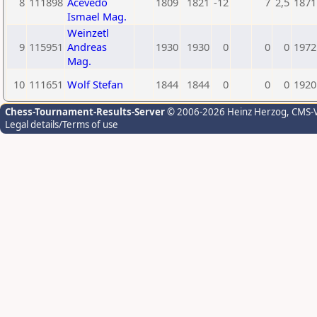
8
111898
Acevedo
1809
1821
-12
7
2,5
1871
Ismael Mag.
Weinzetl
9
115951
Andreas
1930
1930
0
0
0
1972
Mag.
10
111651
Wolf Stefan
1844
1844
0
0
0
1920
Chess-Tournament-Results-Server
© 2006-2026 Heinz Herzog
, CMS-
Legal details/Terms of use