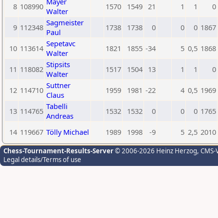
Mayer
8
108990
1570
1549
21
1
1
0
Walter
Sagmeister
9
112348
1738
1738
0
0
0
1867
Paul
Sepetavc
10
113614
1821
1855
-34
5
0,5
1868
Walter
Stipsits
11
118082
1517
1504
13
1
1
0
Walter
Suttner
12
114710
1959
1981
-22
4
0,5
1969
Claus
Tabelli
13
114765
1532
1532
0
0
0
1765
Andreas
14
119667
Tölly Michael
1989
1998
-9
5
2,5
2010
Chess-Tournament-Results-Server
© 2006-2026 Heinz Herzog
, CMS-
Legal details/Terms of use