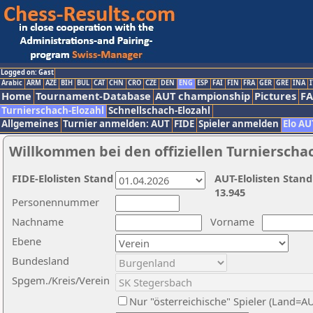
Logged on: Gast
Arabic
ARM
AZE
BIH
BUL
CAT
CHN
CRO
CZE
DEN
ENG
ESP
FAI
FIN
FRA
GER
GRE
INA
I
Home
Tournament-Database
AUT championship
Pictures
F
Turnierschach-Elozahl
Schnellschach-Elozahl
Allgemeines
Turnier anmelden: AUT
FIDE
Spieler anmelden
Elo AU
Willkommen bei den offiziellen Turnierscha
FIDE-Elolisten Stand
AUT-Elolisten Stand
13.945
Personennummer
Nachname
Vorname
Ebene
Bundesland
Spgem./Kreis/Verein
Nur "österreichische" Spieler (Land=A