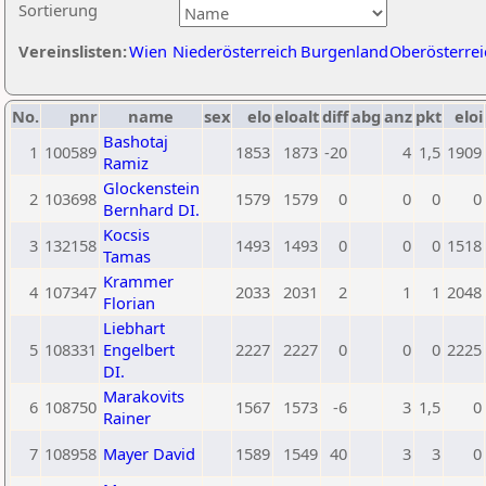
Sortierung
Vereinslisten:
Wien
Niederösterreich
Burgenland
Oberösterrei
No.
pnr
name
sex
elo
eloalt
diff
abg
anz
pkt
eloi
Bashotaj
1
100589
1853
1873
-20
4
1,5
1909
Ramiz
Glockenstein
2
103698
1579
1579
0
0
0
0
Bernhard DI.
Kocsis
3
132158
1493
1493
0
0
0
1518
Tamas
Krammer
4
107347
2033
2031
2
1
1
2048
Florian
Liebhart
5
108331
Engelbert
2227
2227
0
0
0
2225
DI.
Marakovits
6
108750
1567
1573
-6
3
1,5
0
Rainer
7
108958
Mayer David
1589
1549
40
3
3
0