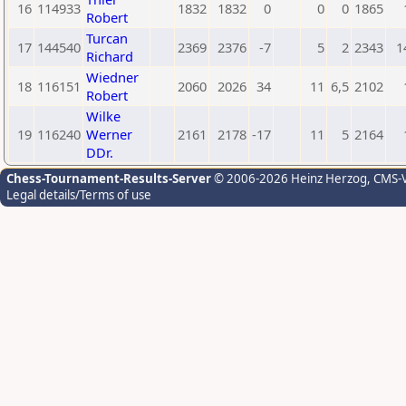
16
114933
1832
1832
0
0
0
1865
Robert
Turcan
17
144540
2369
2376
-7
5
2
2343
1
Richard
Wiedner
18
116151
2060
2026
34
11
6,5
2102
Robert
Wilke
19
116240
Werner
2161
2178
-17
11
5
2164
DDr.
Chess-Tournament-Results-Server
© 2006-2026 Heinz Herzog
, CMS-
Legal details/Terms of use