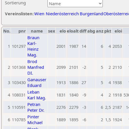
Sortierung
Vereinslisten:
Wien
Niederösterreich
Burgenland
Oberösterrei
No.
pnr
name
sex
elo
eloalt
diff
abg
anz
pkt
eloi
Braun
Karl-
1
101297
2001
1987
14
6
4
2053
Heinz
Mag.
Brod
2
101368
Manfred
2099
2101
-2
5
2
2110
DI.
Ganauser
3
103430
1913
1886
27
5
4
1938
Eduard
Leban
4
108031
1831
1840
-9
4
2
1918
53
Karl Mag.
Petran
5
110591
2276
2279
-3
6
2,5
2187
1
Peter Dr.
Pinter
6
110785
1889
1895
-6
2
1,5
1924
Michael