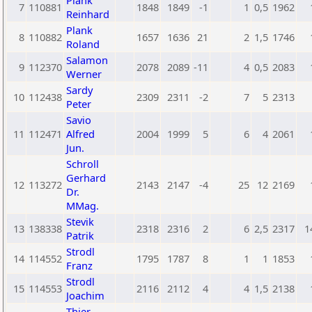
Plank
7
110881
1848
1849
-1
1
0,5
1962
Reinhard
Plank
8
110882
1657
1636
21
2
1,5
1746
Roland
Salamon
9
112370
2078
2089
-11
4
0,5
2083
Werner
Sardy
10
112438
2309
2311
-2
7
5
2313
Peter
Savio
11
112471
Alfred
2004
1999
5
6
4
2061
Jun.
Schroll
Gerhard
12
113272
2143
2147
-4
25
12
2169
Dr.
MMag.
Stevik
13
138338
2318
2316
2
6
2,5
2317
1
Patrik
Strodl
14
114552
1795
1787
8
1
1
1853
Franz
Strodl
15
114553
2116
2112
4
4
1,5
2138
Joachim
Thier