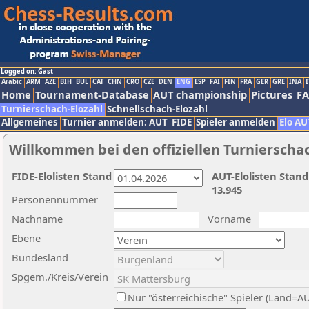
Logged on: Gast
Arabic
ARM
AZE
BIH
BUL
CAT
CHN
CRO
CZE
DEN
ENG
ESP
FAI
FIN
FRA
GER
GRE
INA
I
Home
Tournament-Database
AUT championship
Pictures
F
Turnierschach-Elozahl
Schnellschach-Elozahl
Allgemeines
Turnier anmelden: AUT
FIDE
Spieler anmelden
Elo AU
Willkommen bei den offiziellen Turnierscha
FIDE-Elolisten Stand
AUT-Elolisten Stand
13.945
Personennummer
Nachname
Vorname
Ebene
Bundesland
Spgem./Kreis/Verein
Nur "österreichische" Spieler (Land=A