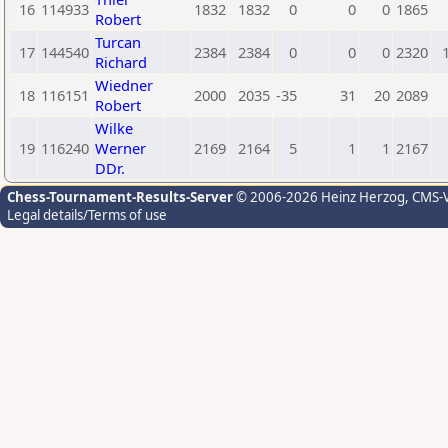
16
114933
1832
1832
0
0
0
1865
Robert
Turcan
17
144540
2384
2384
0
0
0
2320
Richard
Wiedner
18
116151
2000
2035
-35
31
20
2089
Robert
Wilke
19
116240
Werner
2169
2164
5
1
1
2167
DDr.
Chess-Tournament-Results-Server
© 2006-2026 Heinz Herzog
, CMS-
Legal details/Terms of use