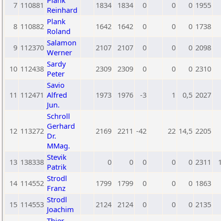
Plank
7
110881
1834
1834
0
0
0
1955
Reinhard
Plank
8
110882
1642
1642
0
0
0
1738
Roland
Salamon
9
112370
2107
2107
0
0
0
2098
Werner
Sardy
10
112438
2309
2309
0
0
0
2310
Peter
Savio
11
112471
Alfred
1973
1976
-3
1
0,5
2027
Jun.
Schroll
Gerhard
12
113272
2169
2211
-42
22
14,5
2205
Dr.
MMag.
Stevik
13
138338
0
0
0
0
0
2311
Patrik
Strodl
14
114552
1799
1799
0
0
0
1863
Franz
Strodl
15
114553
2124
2124
0
0
0
2135
Joachim
Thier