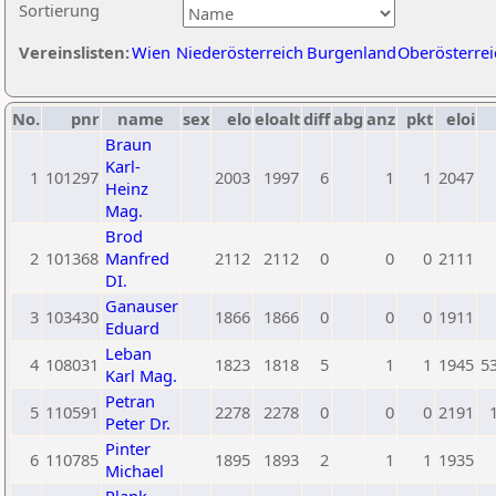
Sortierung
Vereinslisten:
Wien
Niederösterreich
Burgenland
Oberösterrei
No.
pnr
name
sex
elo
eloalt
diff
abg
anz
pkt
eloi
Braun
Karl-
1
101297
2003
1997
6
1
1
2047
Heinz
Mag.
Brod
2
101368
Manfred
2112
2112
0
0
0
2111
DI.
Ganauser
3
103430
1866
1866
0
0
0
1911
Eduard
Leban
4
108031
1823
1818
5
1
1
1945
5
Karl Mag.
Petran
5
110591
2278
2278
0
0
0
2191
Peter Dr.
Pinter
6
110785
1895
1893
2
1
1
1935
Michael