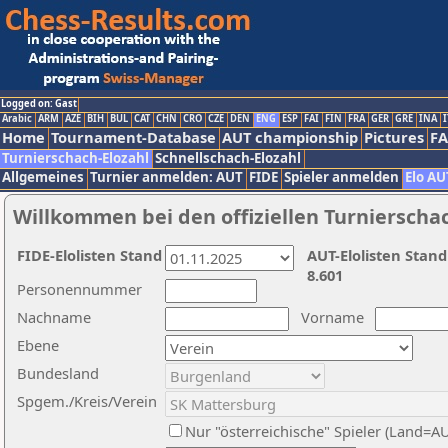
Logged on: Gast
Arabic
ARM
AZE
BIH
BUL
CAT
CHN
CRO
CZE
DEN
ENG
ESP
FAI
FIN
FRA
GER
GRE
INA
I
Home
Tournament-Database
AUT championship
Pictures
F
Turnierschach-Elozahl
Schnellschach-Elozahl
Allgemeines
Turnier anmelden: AUT
FIDE
Spieler anmelden
Elo AU
Willkommen bei den offiziellen Turnierscha
FIDE-Elolisten Stand
AUT-Elolisten Stand
8.601
Personennummer
Nachname
Vorname
Ebene
Bundesland
Spgem./Kreis/Verein
Nur "österreichische" Spieler (Land=A