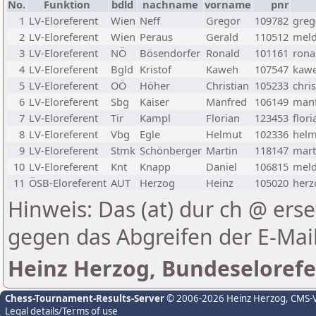
No.
Funktion
bdld
nachname
vorname
pnr
1
LV-Eloreferent
Wien
Neff
Gregor
109782
greg
2
LV-Eloreferent
Wien
Peraus
Gerald
110512
meld
3
LV-Eloreferent
NÖ
Bösendorfer
Ronald
101161
rona
4
LV-Eloreferent
Bgld
Kristof
Kaweh
107547
kawe
5
LV-Eloreferent
OÖ
Höher
Christian
105233
chri
6
LV-Eloreferent
Sbg
Kaiser
Manfred
106149
manf
7
LV-Eloreferent
Tir
Kampl
Florian
123453
flor
8
LV-Eloreferent
Vbg
Egle
Helmut
102336
helm
9
LV-Eloreferent
Stmk
Schönberger
Martin
118147
mart
10
LV-Eloreferent
Knt
Knapp
Daniel
106815
meld
11
ÖSB-Eloreferent
AUT
Herzog
Heinz
105020
herz
Hinweis: Das (at) dur ch @ erse
gegen das Abgreifen der E-Ma
Heinz Herzog, Bundeselorefe
Chess-Tournament-Results-Server
© 2006-2026 Heinz Herzog
, CMS-
Legal details/Terms of use