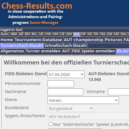
Logged on: Gast
Arabic
ARM
AZE
BIH
BUL
CAT
CHN
CRO
CZE
DEN
ENG
ESP
FAI
FIN
FRA
GER
GRE
INA
I
Home
Tournament-Database
AUT championship
Pictures
F
Turnierschach-Elozahl
Schnellschach-Elozahl
Allgemeines
Turnier anmelden: AUT
FIDE
Spieler anmelden
Elo AU
Willkommen bei den offiziellen Turnierscha
FIDE-Elolisten Stand
AUT-Elolisten Stand
13.945
Personennummer
Nachname
Vorname
Ebene
Bundesland
Spgem./Kreis/Verein
Nur "österreichische" Spieler (Land=A