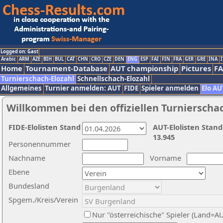
Logged on: Gast
Arabic
ARM
AZE
BIH
BUL
CAT
CHN
CRO
CZE
DEN
ENG
ESP
FAI
FIN
FRA
GER
GRE
INA
I
Home
Tournament-Database
AUT championship
Pictures
F
Turnierschach-Elozahl
Schnellschach-Elozahl
Allgemeines
Turnier anmelden: AUT
FIDE
Spieler anmelden
Elo AU
Willkommen bei den offiziellen Turnierscha
FIDE-Elolisten Stand
AUT-Elolisten Stand
13.945
Personennummer
Nachname
Vorname
Ebene
Bundesland
Spgem./Kreis/Verein
Nur "österreichische" Spieler (Land=A