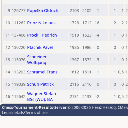
9
126777
Popelka Oldrich
2103
2102
1
1
1
2
10
111262
Prinz Nikolaus
1728
1712
16
2
2
1
11
137406
Prock Friedrich
1519
1523
-4
1
0
1
12
130720
Ptacnik Pavel
1986
1986
0
0
0
1
Schneider
13
113076
1367
1372
-5
1
0
1
Wolfgang
14
113203
Schramel Franz
1612
1611
1
1
0,5
1
15
119039
Schuh Patrick
2116
2116
0
0
0
2
Wagner Stefan
16
115642
2131
2133
-2
1
0,5
2
BSc (WU), BA
Chess-Tournament-Results-Server
© 2006-2026 Heinz Herzog
, CMS-
Legal details/Terms of use