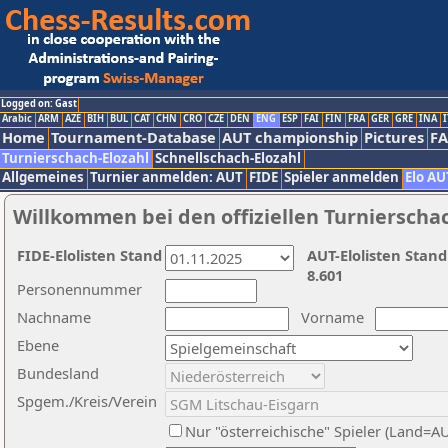
Logged on: Gast
Arabic
ARM
AZE
BIH
BUL
CAT
CHN
CRO
CZE
DEN
ENG
ESP
FAI
FIN
FRA
GER
GRE
INA
I
Home
Tournament-Database
AUT championship
Pictures
F
Turnierschach-Elozahl
Schnellschach-Elozahl
Allgemeines
Turnier anmelden: AUT
FIDE
Spieler anmelden
Elo AU
Willkommen bei den offiziellen Turnierscha
FIDE-Elolisten Stand
AUT-Elolisten Stand
8.601
Personennummer
Nachname
Vorname
Ebene
Bundesland
Spgem./Kreis/Verein
Nur "österreichische" Spieler (Land=A