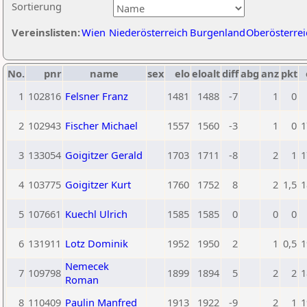
Sortierung
Vereinslisten:
Wien
Niederösterreich
Burgenland
Oberösterrei
No.
pnr
name
sex
elo
eloalt
diff
abg
anz
pkt
1
102816
Felsner Franz
1481
1488
-7
1
0
2
102943
Fischer Michael
1557
1560
-3
1
0
1
3
133054
Goigitzer Gerald
1703
1711
-8
2
1
1
4
103775
Goigitzer Kurt
1760
1752
8
2
1,5
1
5
107661
Kuechl Ulrich
1585
1585
0
0
0
6
131911
Lotz Dominik
1952
1950
2
1
0,5
1
Nemecek
7
109798
1899
1894
5
2
2
1
Roman
8
110409
Paulin Manfred
1913
1922
-9
2
1
1