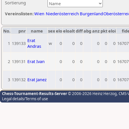
Sortierung
Vereinslisten:
Wien
Niederösterreich
Burgenland
Oberösterrei
No.
pnr
name
sex
elo
eloalt
diff
abg
anz
pkt
eloi
fid
Erat
1
139133
w
0
0
0
0
0
0
16707
Andras
2
139131
Erat Ivan
0
0
0
0
0
0
16707
3
139132
Erat Janez
0
0
0
0
0
0
16707
Chess-Tournament-Results-Server
© 2006-2026 Heinz Herzog
, CMS-
Legal details/Terms of use