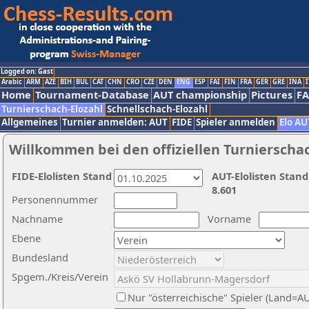
Logged on: Gast
Arabic
ARM
AZE
BIH
BUL
CAT
CHN
CRO
CZE
DEN
ENG
ESP
FAI
FIN
FRA
GER
GRE
INA
I
Home
Tournament-Database
AUT championship
Pictures
F
Turnierschach-Elozahl
Schnellschach-Elozahl
Allgemeines
Turnier anmelden: AUT
FIDE
Spieler anmelden
Elo AU
Willkommen bei den offiziellen Turnierscha
FIDE-Elolisten Stand
AUT-Elolisten Stand
8.601
Personennummer
Nachname
Vorname
Ebene
Bundesland
Spgem./Kreis/Verein
Nur "österreichische" Spieler (Land=A