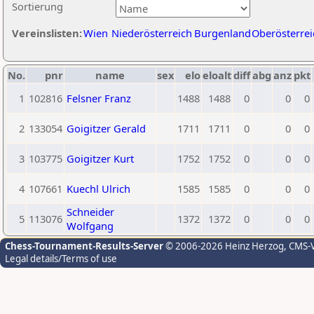
Sortierung
Vereinslisten:
Wien
Niederösterreich
Burgenland
Oberösterrei
No.
pnr
name
sex
elo
eloalt
diff
abg
anz
pkt
1
102816
Felsner Franz
1488
1488
0
0
0
2
133054
Goigitzer Gerald
1711
1711
0
0
0
3
103775
Goigitzer Kurt
1752
1752
0
0
0
4
107661
Kuechl Ulrich
1585
1585
0
0
0
Schneider
5
113076
1372
1372
0
0
0
Wolfgang
Chess-Tournament-Results-Server
© 2006-2026 Heinz Herzog
, CMS-
Legal details/Terms of use