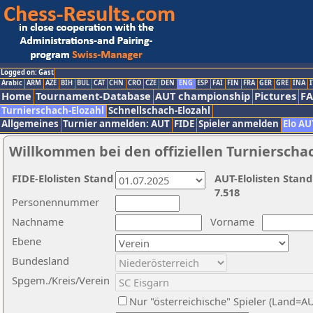
Logged on: Gast
Arabic
ARM
AZE
BIH
BUL
CAT
CHN
CRO
CZE
DEN
ENG
ESP
FAI
FIN
FRA
GER
GRE
INA
I
Home
Tournament-Database
AUT championship
Pictures
F
Turnierschach-Elozahl
Schnellschach-Elozahl
Allgemeines
Turnier anmelden: AUT
FIDE
Spieler anmelden
Elo AU
Willkommen bei den offiziellen Turnierscha
FIDE-Elolisten Stand
AUT-Elolisten Stand
7.518
Personennummer
Nachname
Vorname
Ebene
Bundesland
Spgem./Kreis/Verein
Nur "österreichische" Spieler (Land=A