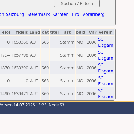
ch
Salzburg
Steiermark
Kärnten
Tirol
Vorarlberg
eloi
fideid
Land
kat
titel
art
bdld
vnr
verein
SC
0
1650360
AUT
S65
Stamm
NÖ
2096
Eisgarn
SC
1794
1657798
AUT
Stamm
NÖ
2096
Eisgarn
SC
1870
1639390
AUT
S60
Stamm
NÖ
2096
Eisgarn
SC
0
0
AUT
S65
Stamm
NÖ
2096
Eisgarn
SC
1490
1639471
AUT
S60
Stamm
NÖ
2096
Eisgarn
Version 14.07.2026 13:23, Node S3