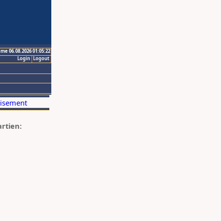
ime 06.08.2026 01:05:22
Login
Logout
artien: