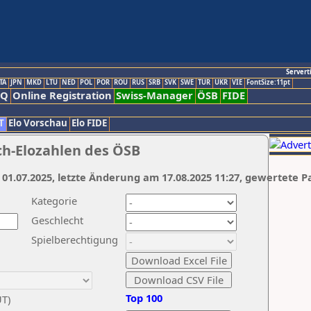
Servert
TA
JPN
MKD
LTU
NED
POL
POR
ROU
RUS
SRB
SVK
SWE
TUR
UKR
VIE
FontSize:11pt
AQ
Online Registration
Swiss-Manager
ÖSB
FIDE
T
Elo Vorschau
Elo FIDE
ch-Elozahlen des ÖSB
 01.07.2025, letzte Änderung am 17.08.2025 11:27, gewertete P
Kategorie
Geschlecht
Spielberechtigung
Top 100
UT)