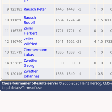
Dr.
9
123183
Rausch Peter
1445
1448
-3
1
0
Rausch
10
111650
1684
1724
-40
6
1,5
180
Rudolf
Zeiler
11
116735
1721
1721
0
0
0
Herbert
Zeiler
12
116740
1641
1662
-21
4
1,5
173
Wilfried
Zimmermann
13
135719
1335
1338
-3
1
0
Lukas
Zwettler
14
133815
0
0
0
0
0
Georg
Zwettler
15
120146
1536
1540
-4
1
0,5
Johannes
Chess-Tournament-Results-Server
© 2006-2026 Heinz Herzog
, CMS-
Legal details/Terms of use