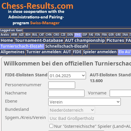
Logged on: Gast
Arabic
ARM
AZE
BIH
BUL
CAT
CHN
CRO
CZE
DEN
ENG
ESP
FAI
FIN
FRA
GER
GRE
INA
I
Home
Tournament-Database
AUT championship
Pictures
F
Turnierschach-Elozahl
Schnellschach-Elozahl
Allgemeines
Turnier anmelden: AUT
FIDE
Spieler anmelden
Elo AU
Willkommen bei den offiziellen Turnierscha
FIDE-Elolisten Stand
AUT-Elolisten Stand
13.600
Personennummer
Nachname
Vorname
Ebene
Bundesland
Spgem./Kreis/Verein
Nur "österreichische" Spieler (Land=A