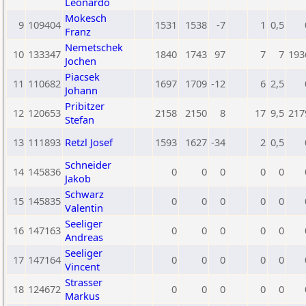
Leonardo
Mokesch
9
109404
1531
1538
-7
1
0,5
Franz
Nemetschek
10
133347
1840
1743
97
7
7
193
Jochen
Piacsek
11
110682
1697
1709
-12
6
2,5
Johann
Pribitzer
12
120653
2158
2150
8
17
9,5
217
Stefan
13
111893
Retzl Josef
1593
1627
-34
2
0,5
Schneider
14
145836
0
0
0
0
0
Jakob
Schwarz
15
145835
0
0
0
0
0
Valentin
Seeliger
16
147163
0
0
0
0
0
Andreas
Seeliger
17
147164
0
0
0
0
0
Vincent
Strasser
18
124672
0
0
0
0
0
Markus