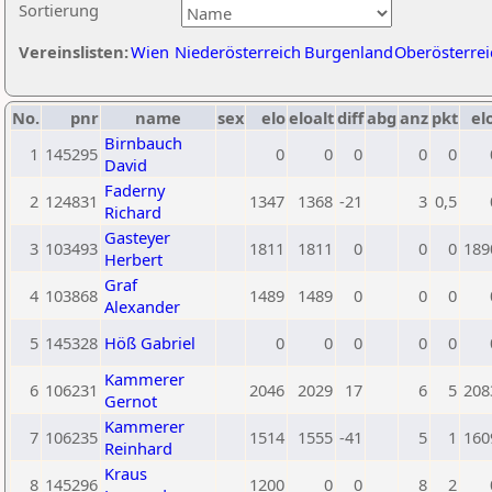
Sortierung
Vereinslisten:
Wien
Niederösterreich
Burgenland
Oberösterrei
No.
pnr
name
sex
elo
eloalt
diff
abg
anz
pkt
el
Birnbauch
1
145295
0
0
0
0
0
David
Faderny
2
124831
1347
1368
-21
3
0,5
Richard
Gasteyer
3
103493
1811
1811
0
0
0
189
Herbert
Graf
4
103868
1489
1489
0
0
0
Alexander
5
145328
Höß Gabriel
0
0
0
0
0
Kammerer
6
106231
2046
2029
17
6
5
208
Gernot
Kammerer
7
106235
1514
1555
-41
5
1
160
Reinhard
Kraus
8
145296
1200
0
0
8
2