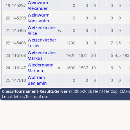
Weinwurm
19
145297
0
0
0
0
0
Alexander
Weinwurm
20
145298
0
0
0
0
0
Konstantin
Wetzenkircher
21
145405
w
0
0
0
0
0
Alice
Wetzenkircher
22
145406
1200
0
0
7
1,5
Lukas
Wetzenkircher
23
116108
1901
1881
20
6
4,5
193
Markus
Wiedermann
24
116147
w
1600
1587
13
6
3
Martina
Wolfram
25
147613
0
0
0
0
0
Benjamin
Chess-Tournament-Results-Server
© 2006-2026 Heinz Herzog
, CMS-
Legal details/Terms of use