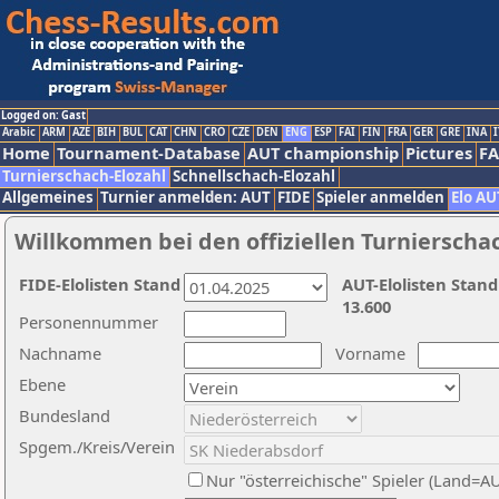
Logged on: Gast
Arabic
ARM
AZE
BIH
BUL
CAT
CHN
CRO
CZE
DEN
ENG
ESP
FAI
FIN
FRA
GER
GRE
INA
I
Home
Tournament-Database
AUT championship
Pictures
F
Turnierschach-Elozahl
Schnellschach-Elozahl
Allgemeines
Turnier anmelden: AUT
FIDE
Spieler anmelden
Elo AU
Willkommen bei den offiziellen Turnierscha
FIDE-Elolisten Stand
AUT-Elolisten Stand
13.600
Personennummer
Nachname
Vorname
Ebene
Bundesland
Spgem./Kreis/Verein
Nur "österreichische" Spieler (Land=A