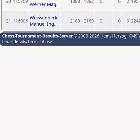
20
115769
1888
1882
6
6
2
195
Werner Mag.
Weissenbeck
21
116006
2189
2189
0
0
0
224
Manuel Ing.
Chess-Tournament-Results-Server
© 2006-2026 Heinz Herzog
, CMS-
Legal details/Terms of use