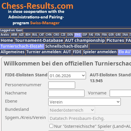
Logged on: Gast
Arabic
ARM
AZE
BIH
BUL
CAT
CHN
CRO
CZE
DEN
ENG
ESP
FAI
FIN
FRA
GER
GRE
INA
I
Home
Tournament-Database
AUT championship
Pictures
F
Turnierschach-Elozahl
Schnellschach-Elozahl
Allgemeines
Turnier anmelden: AUT
FIDE
Spieler anmelden
Elo AU
Willkommen bei den offiziellen Turnierscha
FIDE-Elolisten Stand
AUT-Elolisten Stand
13.945
Personennummer
Nachname
Vorname
Ebene
Bundesland
Spgem./Kreis/Verein
Nur "österreichische" Spieler (Land=A