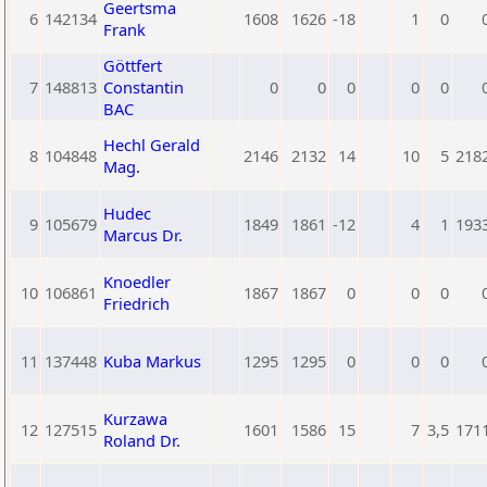
Geertsma
6
142134
1608
1626
-18
1
0
Frank
Göttfert
7
148813
Constantin
0
0
0
0
0
BAC
Hechl Gerald
8
104848
2146
2132
14
10
5
218
Mag.
Hudec
9
105679
1849
1861
-12
4
1
193
Marcus Dr.
Knoedler
10
106861
1867
1867
0
0
0
Friedrich
11
137448
Kuba Markus
1295
1295
0
0
0
Kurzawa
12
127515
1601
1586
15
7
3,5
171
Roland Dr.