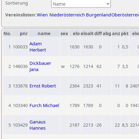
Sortierung
Vereinslisten:
Wien
Niederösterreich
Burgenland
Oberösterrei
No.
pnr
name
sex
elo
eloalt
diff
abg
anz
pkt
elo
Adam
1
100033
1630
1630
0
1
0,5
Herbert
Dickbauer
2
148036
w
1276
1214
62
7
3,5
Jana
3
133878
Ernst Robert
2364
2323
41
11
8
240
4
103340
Furch Michael
1789
1789
0
0
0
194
Ganaus
5
103429
2187
2213
-26
22
8,5
221
Hannes