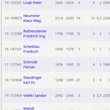
13
125231
Lizak Peter
2420
2424
-4
4
2
239
Neumeier
14
109873
2214
2200
14
15
9,5
223
Klaus Mag.
Rothensteiner
15
112200
1798
1786
12
3
2
Friedrich Ing.
Scheiblau
16
147101
1584
1579
5
3
1
Friedrich
Schmidt
17
127541
1976
1945
31
4
3
198
Florian
Staudinger
18
131668
1268
1295
-27
2
0
Karl Dr.
19
115459
Videki Sandor
2342
2345
-3
6
3,5
233
Wandl