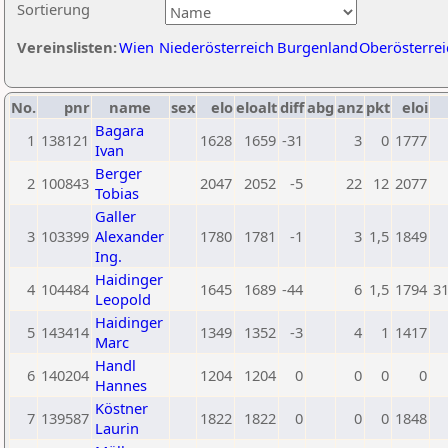
Sortierung
Vereinslisten:
Wien
Niederösterreich
Burgenland
Oberösterrei
No.
pnr
name
sex
elo
eloalt
diff
abg
anz
pkt
eloi
Bagara
1
138121
1628
1659
-31
3
0
1777
Ivan
Berger
2
100843
2047
2052
-5
22
12
2077
Tobias
Galler
3
103399
Alexander
1780
1781
-1
3
1,5
1849
Ing.
Haidinger
4
104484
1645
1689
-44
6
1,5
1794
3
Leopold
Haidinger
5
143414
1349
1352
-3
4
1
1417
Marc
Handl
6
140204
1204
1204
0
0
0
0
Hannes
Köstner
7
139587
1822
1822
0
0
0
1848
Laurin