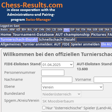
Logged on: Gast
Arabic
ARM
AZE
BIH
BUL
CAT
CHN
CRO
CZE
DEN
ENG
ESP
FAI
FIN
FRA
GER
GRE
INA
I
Home
Tournament-Database
AUT championship
Pictures
F
Turnierschach-Elozahl
Schnellschach-Elozahl
Allgemeines
Turnier anmelden: AUT
FIDE
Spieler anmelden
Elo AU
Willkommen bei den offiziellen Turnierscha
FIDE-Elolisten Stand
AUT-Elolisten Stand
13.600
Personennummer
Nachname
Vorname
Ebene
Bundesland
Spgem./Kreis/Verein
Nur "österreichische" Spieler (Land=A