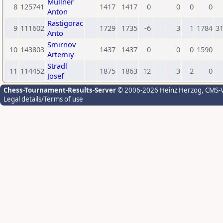
Müllner
8
125741
1417
1417
0
0
0
0
Anton
Rastigorac
9
111602
1729
1735
-6
3
1
1784
3
Anto
Smirnov
10
143803
1437
1437
0
0
0
1590
Artemiy
Stradl
11
114452
1875
1863
12
3
2
0
Josef
Chess-Tournament-Results-Server
© 2006-2026 Heinz Herzog
, CMS-
Legal details/Terms of use