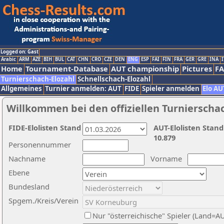
Logged on: Gast
Arabic
ARM
AZE
BIH
BUL
CAT
CHN
CRO
CZE
DEN
ENG
ESP
FAI
FIN
FRA
GER
GRE
INA
I
Home
Tournament-Database
AUT championship
Pictures
F
Turnierschach-Elozahl
Schnellschach-Elozahl
Allgemeines
Turnier anmelden: AUT
FIDE
Spieler anmelden
Elo AU
Willkommen bei den offiziellen Turnierscha
FIDE-Elolisten Stand
AUT-Elolisten Stand
10.879
Personennummer
Nachname
Vorname
Ebene
Bundesland
Spgem./Kreis/Verein
Nur "österreichische" Spieler (Land=A