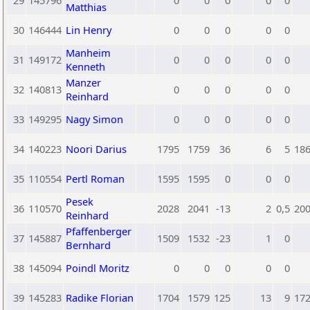
29
145796
0
0
0
0
0
Matthias
30
146444
Lin Henry
0
0
0
0
0
Manheim
31
149172
0
0
0
0
0
Kenneth
Manzer
32
140813
0
0
0
0
0
Reinhard
33
149295
Nagy Simon
0
0
0
0
0
34
140223
Noori Darius
1795
1759
36
6
5
18
35
110554
Pertl Roman
1595
1595
0
0
0
Pesek
36
110570
2028
2041
-13
2
0,5
20
Reinhard
Pfaffenberger
37
145887
1509
1532
-23
1
0
Bernhard
38
145094
Poindl Moritz
0
0
0
0
0
39
145283
Radike Florian
1704
1579
125
13
9
17