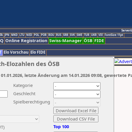
Servert
TA
JPN
MKD
LTU
NED
POL
POR
ROU
RUS
SRB
SVK
SWE
TUR
UKR
VIE
FontSize:11pt
AQ
Online Registration
Swiss-Manager
ÖSB
FIDE
T
Elo Vorschau
Elo FIDE
ch-Elozahlen des ÖSB
 01.01.2026, letzte Änderung am 14.01.2026 09:08, gewertete P
Kategorie
Geschlecht
Spielberechtigung
Top 100
UT)