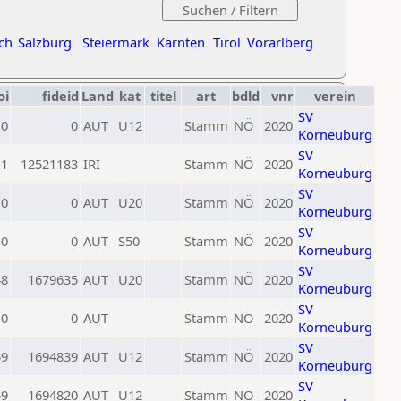
ch
Salzburg
Steiermark
Kärnten
Tirol
Vorarlberg
oi
fideid
Land
kat
titel
art
bdld
vnr
verein
SV
0
0
AUT
U12
Stamm
NÖ
2020
Korneuburg
SV
11
12521183
IRI
Stamm
NÖ
2020
Korneuburg
SV
0
0
AUT
U20
Stamm
NÖ
2020
Korneuburg
SV
0
0
AUT
S50
Stamm
NÖ
2020
Korneuburg
SV
48
1679635
AUT
U20
Stamm
NÖ
2020
Korneuburg
SV
0
0
AUT
Stamm
NÖ
2020
Korneuburg
SV
59
1694839
AUT
U12
Stamm
NÖ
2020
Korneuburg
SV
59
1694820
AUT
U12
Stamm
NÖ
2020