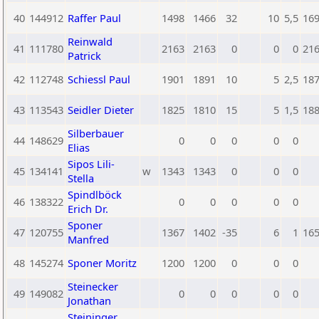
40
144912
Raffer Paul
1498
1466
32
10
5,5
16
Reinwald
41
111780
2163
2163
0
0
0
21
Patrick
42
112748
Schiessl Paul
1901
1891
10
5
2,5
18
43
113543
Seidler Dieter
1825
1810
15
5
1,5
18
Silberbauer
44
148629
0
0
0
0
0
Elias
Sipos Lili-
45
134141
w
1343
1343
0
0
0
Stella
Spindlböck
46
138322
0
0
0
0
0
Erich Dr.
Sponer
47
120755
1367
1402
-35
6
1
16
Manfred
48
145274
Sponer Moritz
1200
1200
0
0
0
Steinecker
49
149082
0
0
0
0
0
Jonathan
Steininger