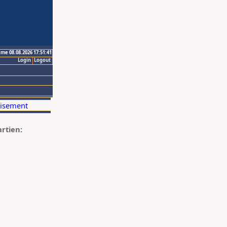
ime 08.08.2026 17:51:41
Login
Logout
artien: