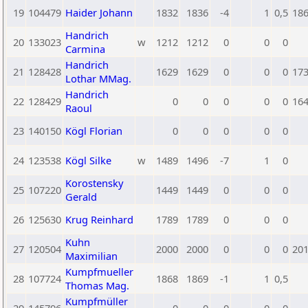
19
104479
Haider Johann
1832
1836
-4
1
0,5
18
Handrich
20
133023
w
1212
1212
0
0
0
Carmina
Handrich
21
128428
1629
1629
0
0
0
17
Lothar MMag.
Handrich
22
128429
0
0
0
0
0
16
Raoul
23
140150
Kögl Florian
0
0
0
0
0
24
123538
Kögl Silke
w
1489
1496
-7
1
0
Korostensky
25
107220
1449
1449
0
0
0
Gerald
26
125630
Krug Reinhard
1789
1789
0
0
0
Kuhn
27
120504
2000
2000
0
0
0
20
Maximilian
Kumpfmueller
28
107724
1868
1869
-1
1
0,5
Thomas Mag.
Kumpfmüller