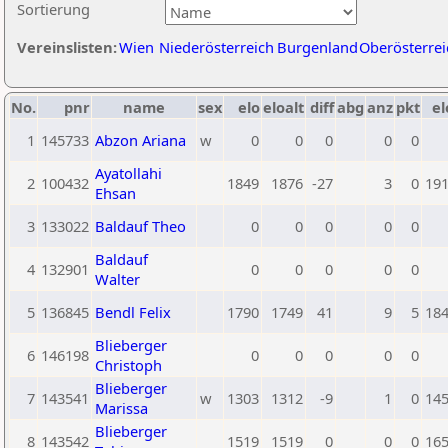
Sortierung
Vereinslisten:
Wien
Niederösterreich
Burgenland
Oberösterrei
No.
pnr
name
sex
elo
eloalt
diff
abg
anz
pkt
el
1
145733
Abzon Ariana
w
0
0
0
0
0
Ayatollahi
2
100432
1849
1876
-27
3
0
19
Ehsan
3
133022
Baldauf Theo
0
0
0
0
0
Baldauf
4
132901
0
0
0
0
0
Walter
5
136845
Bendl Felix
1790
1749
41
9
5
18
Blieberger
6
146198
0
0
0
0
0
Christoph
Blieberger
7
143541
w
1303
1312
-9
1
0
14
Marissa
Blieberger
8
143542
1519
1519
0
0
0
16