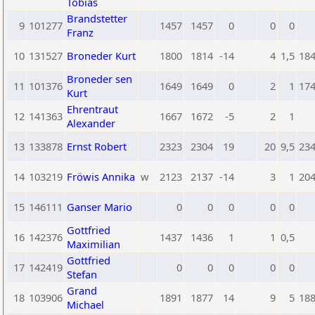
Tobias
Brandstetter
9
101277
1457
1457
0
0
0
Franz
10
131527
Broneder Kurt
1800
1814
-14
4
1,5
18
Broneder sen
11
101376
1649
1649
0
2
1
17
Kurt
Ehrentraut
12
141363
1667
1672
-5
2
1
Alexander
13
133878
Ernst Robert
2323
2304
19
20
9,5
23
14
103219
Fröwis Annika
w
2123
2137
-14
3
1
20
15
146111
Ganser Mario
0
0
0
0
0
Gottfried
16
142376
1437
1436
1
1
0,5
Maximilian
Gottfried
17
142419
0
0
0
0
0
Stefan
Grand
18
103906
1891
1877
14
9
5
18
Michael