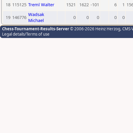
18
115125
Treml Walter
1521
1622
-101
6
1
15
Wadsak
19
146776
0
0
0
0
0
Michael
Chess-Tournament-Results-Server
© 2006-2026 Heinz Herzog
, CMS-
Legal details/Terms of use