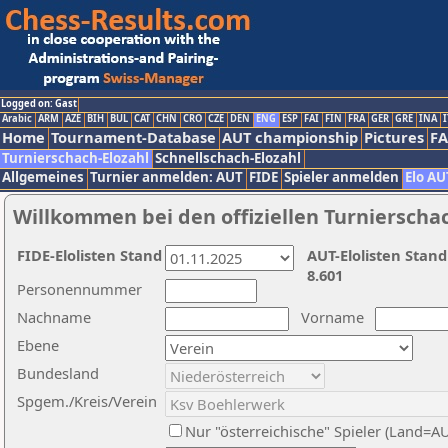
Logged on: Gast
Arabic
ARM
AZE
BIH
BUL
CAT
CHN
CRO
CZE
DEN
ENG
ESP
FAI
FIN
FRA
GER
GRE
INA
I
Home
Tournament-Database
AUT championship
Pictures
F
Turnierschach-Elozahl
Schnellschach-Elozahl
Allgemeines
Turnier anmelden: AUT
FIDE
Spieler anmelden
Elo AU
Willkommen bei den offiziellen Turnierscha
FIDE-Elolisten Stand
AUT-Elolisten Stand
8.601
Personennummer
Nachname
Vorname
Ebene
Bundesland
Spgem./Kreis/Verein
Nur "österreichische" Spieler (Land=A