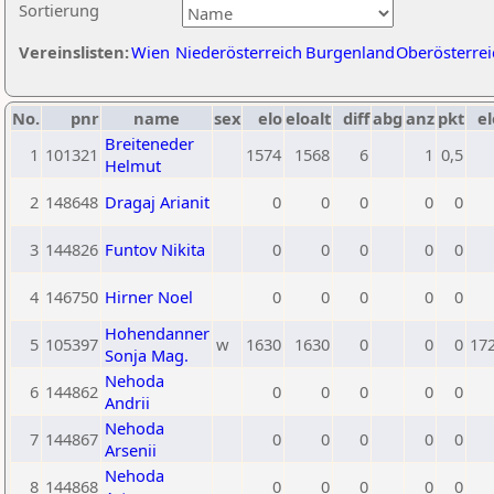
Sortierung
Vereinslisten:
Wien
Niederösterreich
Burgenland
Oberösterrei
No.
pnr
name
sex
elo
eloalt
diff
abg
anz
pkt
el
Breiteneder
1
101321
1574
1568
6
1
0,5
Helmut
2
148648
Dragaj Arianit
0
0
0
0
0
3
144826
Funtov Nikita
0
0
0
0
0
4
146750
Hirner Noel
0
0
0
0
0
Hohendanner
5
105397
w
1630
1630
0
0
0
17
Sonja Mag.
Nehoda
6
144862
0
0
0
0
0
Andrii
Nehoda
7
144867
0
0
0
0
0
Arsenii
Nehoda
8
144868
0
0
0
0
0