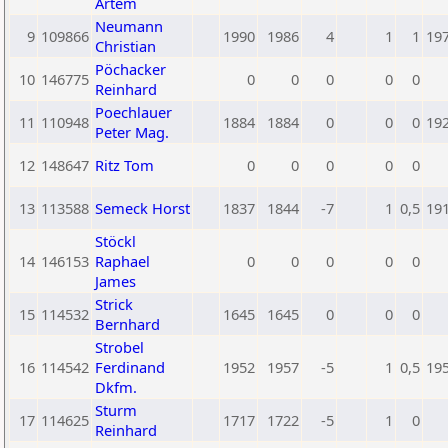
Artem
Neumann
9
109866
1990
1986
4
1
1
19
Christian
Pöchacker
10
146775
0
0
0
0
0
Reinhard
Poechlauer
11
110948
1884
1884
0
0
0
19
Peter Mag.
12
148647
Ritz Tom
0
0
0
0
0
13
113588
Semeck Horst
1837
1844
-7
1
0,5
19
Stöckl
14
146153
Raphael
0
0
0
0
0
James
Strick
15
114532
1645
1645
0
0
0
Bernhard
Strobel
16
114542
Ferdinand
1952
1957
-5
1
0,5
19
Dkfm.
Sturm
17
114625
1717
1722
-5
1
0
Reinhard