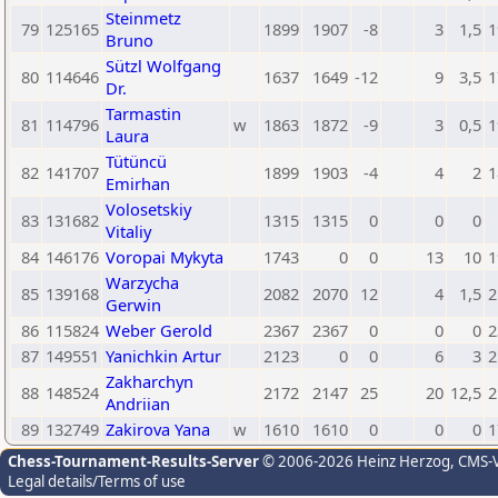
Steinmetz
79
125165
1899
1907
-8
3
1,5
1
Bruno
Sützl Wolfgang
80
114646
1637
1649
-12
9
3,5
1
Dr.
Tarmastin
81
114796
w
1863
1872
-9
3
0,5
1
Laura
Tütüncü
82
141707
1899
1903
-4
4
2
1
Emirhan
Volosetskiy
83
131682
1315
1315
0
0
0
Vitaliy
84
146176
Voropai Mykyta
1743
0
0
13
10
1
Warzycha
85
139168
2082
2070
12
4
1,5
2
Gerwin
86
115824
Weber Gerold
2367
2367
0
0
0
2
87
149551
Yanichkin Artur
2123
0
0
6
3
2
Zakharchyn
88
148524
2172
2147
25
20
12,5
2
Andriian
89
132749
Zakirova Yana
w
1610
1610
0
0
0
1
Chess-Tournament-Results-Server
© 2006-2026 Heinz Herzog
, CMS-
Legal details/Terms of use