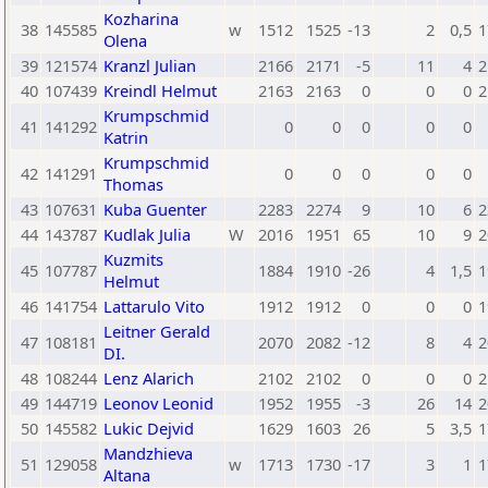
Kozharina
38
145585
w
1512
1525
-13
2
0,5
1
Olena
39
121574
Kranzl Julian
2166
2171
-5
11
4
2
40
107439
Kreindl Helmut
2163
2163
0
0
0
2
Krumpschmid
41
141292
0
0
0
0
0
Katrin
Krumpschmid
42
141291
0
0
0
0
0
Thomas
43
107631
Kuba Guenter
2283
2274
9
10
6
2
44
143787
Kudlak Julia
W
2016
1951
65
10
9
2
Kuzmits
45
107787
1884
1910
-26
4
1,5
1
Helmut
46
141754
Lattarulo Vito
1912
1912
0
0
0
1
Leitner Gerald
47
108181
2070
2082
-12
8
4
2
DI.
48
108244
Lenz Alarich
2102
2102
0
0
0
2
49
144719
Leonov Leonid
1952
1955
-3
26
14
2
50
145582
Lukic Dejvid
1629
1603
26
5
3,5
1
Mandzhieva
51
129058
w
1713
1730
-17
3
1
1
Altana