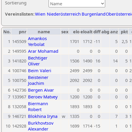
Sortierung
Vereinslisten:
Wien
Niederösterreich
Burgenland
Oberösterrei
No.
pnr
name
sex
elo
eloalt
diff
abg
anz
pkt
Amankos
1
145509
1701
1712
-11
5
2,5
1
Yerbolat
2
149595
Arar Mohamad
0
0
0
0
0
Bechtiger
3
141820
1506
1490
16
14
5
1
Oliver
4
100746
Beim Valeri
2499
2499
0
0
0
2
Beisteiner
5
100750
2092
2092
0
0
0
2
Joachim
6
142736
Bergen Aivar
0
0
0
0
0
7
133967
Beroev Matvey
1200
1200
0
0
0
Biermann
8
132058
1893
1893
0
0
0
1
Robert
9
146721
Blokhina Iryna
w
1335
0
0
7
3
1
Burkhovtsov
10
142928
1699
1714
-15
1
0
1
Alexander