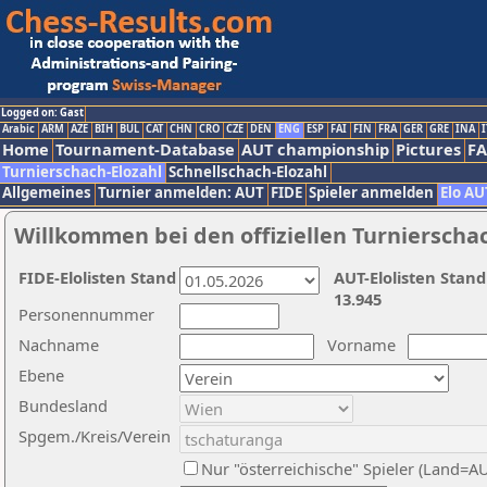
Logged on: Gast
Arabic
ARM
AZE
BIH
BUL
CAT
CHN
CRO
CZE
DEN
ENG
ESP
FAI
FIN
FRA
GER
GRE
INA
I
Home
Tournament-Database
AUT championship
Pictures
F
Turnierschach-Elozahl
Schnellschach-Elozahl
Allgemeines
Turnier anmelden: AUT
FIDE
Spieler anmelden
Elo AU
Willkommen bei den offiziellen Turnierscha
FIDE-Elolisten Stand
AUT-Elolisten Stand
13.945
Personennummer
Nachname
Vorname
Ebene
Bundesland
Spgem./Kreis/Verein
Nur "österreichische" Spieler (Land=A