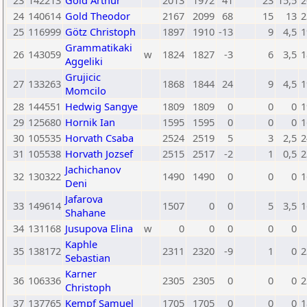
23
142213
Gold Arthur
2013
1972
41
23
15,5
2
24
140614
Gold Theodor
2167
2099
68
15
13
2
25
116999
Götz Christoph
1897
1910
-13
9
4,5
1
Grammatikaki
26
143059
w
1824
1827
-3
6
3,5
1
Aggeliki
Grujicic
27
133263
1868
1844
24
9
4,5
1
Momcilo
28
144551
Hedwig Sangye
1809
1809
0
0
0
1
29
125680
Hornik Ian
1595
1595
0
0
0
1
30
105535
Horvath Csaba
2524
2519
5
3
2,5
2
31
105538
Horvath Jozsef
2515
2517
-2
1
0,5
2
Jachichanov
32
130322
1490
1490
0
0
0
1
Deni
Jafarova
33
149614
1507
0
0
5
3,5
1
Shahane
34
131168
Jusupova Elina
w
0
0
0
0
0
Kaphle
35
138172
2311
2320
-9
1
0
2
Sebastian
Karner
36
106336
2305
2305
0
0
0
2
Christoph
37
137765
Kempf Samuel
1705
1705
0
0
0
1