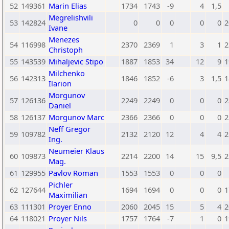
52
149361
Marin Elias
1734
1743
-9
4
1,5
Megrelishvili
53
142824
0
0
0
0
0
2
Ivane
Menezes
54
116998
2370
2369
1
3
1
2
Christoph
55
143539
Mihaljevic Stipo
1887
1853
34
12
9
1
Milchenko
56
142313
1846
1852
-6
3
1,5
1
Ilarion
Morgunov
57
126136
2249
2249
0
0
0
2
Daniel
58
126137
Morgunov Marc
2366
2366
0
0
0
2
Neff Gregor
59
109782
2132
2120
12
4
4
2
Ing.
Neumeier Klaus
60
109873
2214
2200
14
15
9,5
2
Mag.
61
129955
Pavlov Roman
1553
1553
0
0
0
Pichler
62
127644
1694
1694
0
0
0
1
Maximilian
63
111301
Proyer Enno
2060
2045
15
5
4
2
64
118021
Proyer Nils
1757
1764
-7
1
0
1