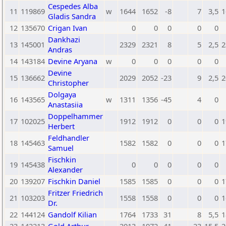
Cespedes Alba
11
119869
w
1644
1652
-8
7
3,5
1
Gladis Sandra
12
135670
Crigan Ivan
0
0
0
0
0
Dankhazi
13
145001
2329
2321
8
5
2,5
2
Andras
14
143184
Devine Aryana
w
0
0
0
0
0
Devine
15
136662
2029
2052
-23
9
2,5
2
Christopher
Dolgaya
16
143565
w
1311
1356
-45
4
0
Anastasiia
Doppelhammer
17
102025
1912
1912
0
0
0
1
Herbert
Feldhandler
18
145463
1582
1582
0
0
0
1
Samuel
Fischkin
19
145438
0
0
0
0
0
Alexander
20
139207
Fischkin Daniel
1585
1585
0
0
0
1
Fritzer Friedrich
21
103203
1558
1558
0
0
0
1
Dr.
22
144124
Gandolf Kilian
1764
1733
31
8
5,5
1