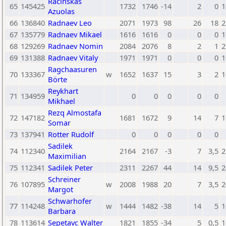
Racinskas
65
145425
1732
1746
-14
2
0
1
Azuolas
66
136840
Radnaev Leo
2071
1973
98
26
18
2
67
135779
Radnaev Mikael
1616
1616
0
0
0
1
68
129269
Radnaev Nomin
2084
2076
8
2
1
2
69
131388
Radnaev Vitaly
1971
1971
0
0
0
1
Ragchaasuren
70
133367
w
1652
1637
15
3
2
1
Börte
Reykhart
71
134959
0
0
0
0
0
Mikhael
Rezq Almostafa
72
147182
1681
1672
9
14
7
1
Somar
73
137941
Rotter Rudolf
0
0
0
0
0
Sadilek
74
112340
2164
2167
-3
7
3,5
2
Maximilian
75
112341
Sadilek Peter
2311
2267
44
14
9,5
2
Schreiner
76
107895
w
2008
1988
20
7
3,5
2
Margot
Schwarhofer
77
114248
w
1444
1482
-38
14
5
1
Barbara
78
113614
Sepetavc Walter
1821
1855
-34
5
0,5
1