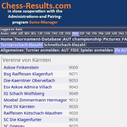
Logged on: Gast
Arabic
ARM
AZE
BIH
BUL
CAT
CHN
CRO
CZE
DEN
ENG
ESP
FAI
FIN
FRA
GER
GRE
INA
I
Home
Tournament-Database
AUT championship
Pictures
F
Turnierschach-Elozahl
Schnellschach-Elozahl
Allgemeines
Turnier anmelden: AUT
FIDE
Spieler anmelden
Elo AU
Vereine von Kärnten
Askoe Finkenstein
9009
Bsg Raiffeisen Klagenfurt
9071
Die-Kaerntner Obervellach
9053
Esv Askoe Admira Villach
9043
IG Schach Wolfsberg
9049
Moebel Zimmermann Hermagor
9012
Post SV Kärnten
9033
Raiffeisen Kötschach-Mauthen
9020
SC Die Klagenfurter
9016
SC Gnesau
9075