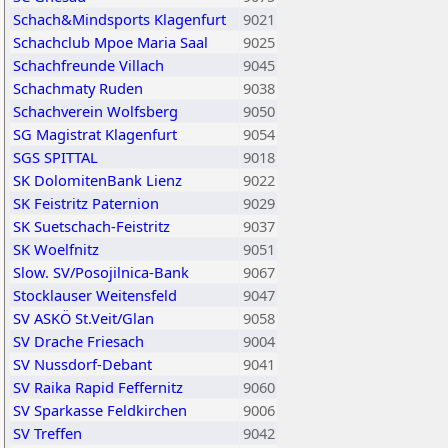
Schach&Mindsports Klagenfurt
9021
Schachclub Mpoe Maria Saal
9025
Schachfreunde Villach
9045
Schachmaty Ruden
9038
Schachverein Wolfsberg
9050
SG Magistrat Klagenfurt
9054
SGS SPITTAL
9018
SK DolomitenBank Lienz
9022
SK Feistritz Paternion
9029
SK Suetschach-Feistritz
9037
SK Woelfnitz
9051
Slow. SV/Posojilnica-Bank
9067
Stocklauser Weitensfeld
9047
SV ASKÖ St.Veit/Glan
9058
SV Drache Friesach
9004
SV Nussdorf-Debant
9041
SV Raika Rapid Feffernitz
9060
SV Sparkasse Feldkirchen
9006
SV Treffen
9042