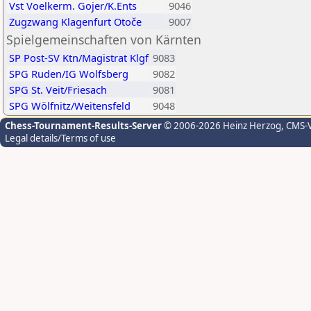
Vst Voelkerm. Gojer/K.Ents
9046
Zugzwang Klagenfurt Otoče
9007
Spielgemeinschaften von Kärnten
SP Post-SV Ktn/Magistrat Klgf
9083
SPG Ruden/IG Wolfsberg
9082
SPG St. Veit/Friesach
9081
SPG Wölfnitz/Weitensfeld
9048
Chess-Tournament-Results-Server
© 2006-2026 Heinz Herzog
, CMS-
Legal details/Terms of use