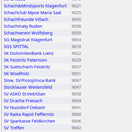
Schach&Mindsports Klagenfurt
9021
Schachclub Mpoe Maria Saal
9025
Schachfreunde Villach
9045
Schachmaty Ruden
9038
Schachverein Wolfsberg
9050
SG Magistrat Klagenfurt
9054
SGS SPITTAL
9018
SK DolomitenBank Lienz
9022
SK Feistritz Paternion
9029
SK Suetschach-Feistritz
9037
SK Woelfnitz
9051
Slow. SV/Posojilnica-Bank
9067
Stocklauser Weitensfeld
9047
SV ASKÖ St.Veit/Glan
9058
SV Drache Friesach
9004
SV Nussdorf-Debant
9041
SV Raika Rapid Feffernitz
9060
SV Sparkasse Feldkirchen
9006
SV Treffen
9042