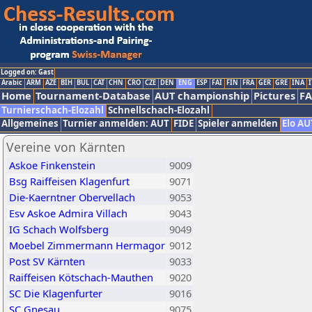
Logged on: Gast
Arabic
ARM
AZE
BIH
BUL
CAT
CHN
CRO
CZE
DEN
ENG
ESP
FAI
FIN
FRA
GER
GRE
INA
I
Home
Tournament-Database
AUT championship
Pictures
F
Turnierschach-Elozahl
Schnellschach-Elozahl
Allgemeines
Turnier anmelden: AUT
FIDE
Spieler anmelden
Elo AU
Vereine von Kärnten
Askoe Finkenstein
9009
Bsg Raiffeisen Klagenfurt
9071
Die-Kaerntner Obervellach
9053
Esv Askoe Admira Villach
9043
IG Schach Wolfsberg
9049
Moebel Zimmermann Hermagor
9012
Post SV Kärnten
9033
Raiffeisen Kötschach-Mauthen
9020
SC Die Klagenfurter
9016
SC Gnesau
9075