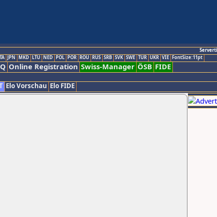
Servert
TA
JPN
MKD
LTU
NED
POL
POR
ROU
RUS
SRB
SVK
SWE
TUR
UKR
VIE
FontSize:11pt
AQ
Online Registration
Swiss-Manager
ÖSB
FIDE
T
Elo Vorschau
Elo FIDE