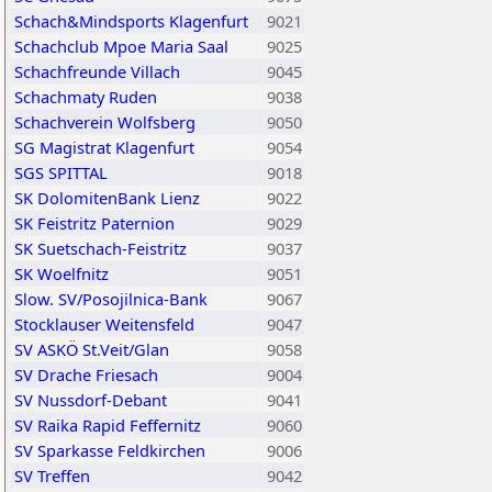
Schach&Mindsports Klagenfurt
9021
Schachclub Mpoe Maria Saal
9025
Schachfreunde Villach
9045
Schachmaty Ruden
9038
Schachverein Wolfsberg
9050
SG Magistrat Klagenfurt
9054
SGS SPITTAL
9018
SK DolomitenBank Lienz
9022
SK Feistritz Paternion
9029
SK Suetschach-Feistritz
9037
SK Woelfnitz
9051
Slow. SV/Posojilnica-Bank
9067
Stocklauser Weitensfeld
9047
SV ASKÖ St.Veit/Glan
9058
SV Drache Friesach
9004
SV Nussdorf-Debant
9041
SV Raika Rapid Feffernitz
9060
SV Sparkasse Feldkirchen
9006
SV Treffen
9042