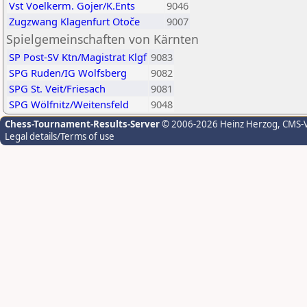
Vst Voelkerm. Gojer/K.Ents
9046
Zugzwang Klagenfurt Otoče
9007
Spielgemeinschaften von Kärnten
SP Post-SV Ktn/Magistrat Klgf
9083
SPG Ruden/IG Wolfsberg
9082
SPG St. Veit/Friesach
9081
SPG Wölfnitz/Weitensfeld
9048
Chess-Tournament-Results-Server
© 2006-2026 Heinz Herzog
, CMS-
Legal details/Terms of use