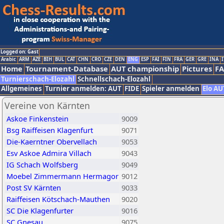
Logged on: Gast
Arabic
ARM
AZE
BIH
BUL
CAT
CHN
CRO
CZE
DEN
ENG
ESP
FAI
FIN
FRA
GER
GRE
INA
I
Home
Tournament-Database
AUT championship
Pictures
F
Turnierschach-Elozahl
Schnellschach-Elozahl
Allgemeines
Turnier anmelden: AUT
FIDE
Spieler anmelden
Elo AU
Vereine von Kärnten
Askoe Finkenstein
9009
Bsg Raiffeisen Klagenfurt
9071
Die-Kaerntner Obervellach
9053
Esv Askoe Admira Villach
9043
IG Schach Wolfsberg
9049
Moebel Zimmermann Hermagor
9012
Post SV Kärnten
9033
Raiffeisen Kötschach-Mauthen
9020
SC Die Klagenfurter
9016
SC Gnesau
9075