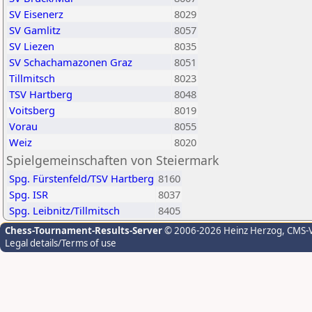
SV Eisenerz
8029
SV Gamlitz
8057
SV Liezen
8035
SV Schachamazonen Graz
8051
Tillmitsch
8023
TSV Hartberg
8048
Voitsberg
8019
Vorau
8055
Weiz
8020
Spielgemeinschaften von Steiermark
Spg. Fürstenfeld/TSV Hartberg
8160
Spg. ISR
8037
Spg. Leibnitz/Tillmitsch
8405
Chess-Tournament-Results-Server
© 2006-2026 Heinz Herzog
, CMS-
Legal details/Terms of use