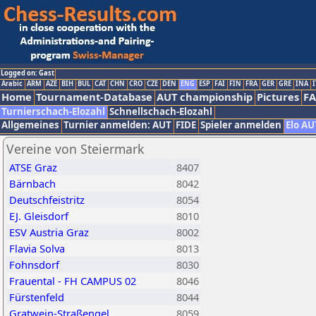
Logged on: Gast
Arabic
ARM
AZE
BIH
BUL
CAT
CHN
CRO
CZE
DEN
ENG
ESP
FAI
FIN
FRA
GER
GRE
INA
I
Home
Tournament-Database
AUT championship
Pictures
F
Turnierschach-Elozahl
Schnellschach-Elozahl
Allgemeines
Turnier anmelden: AUT
FIDE
Spieler anmelden
Elo AU
Vereine von Steiermark
ATSE Graz
8407
Bärnbach
8042
Deutschfeistritz
8054
EJ. Gleisdorf
8010
ESV Austria Graz
8002
Flavia Solva
8013
Fohnsdorf
8030
Frauental - FH CAMPUS 02
8046
Fürstenfeld
8044
Gratwein-Straßengel
8059