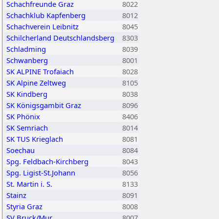
Schachfreunde Graz
8022
Schachklub Kapfenberg
8012
Schachverein Leibnitz
8045
Schilcherland Deutschlandsberg
8303
Schladming
8039
Schwanberg
8001
SK ALPINE Trofaiach
8028
SK Alpine Zeltweg
8105
SK Kindberg
8038
SK Königsgambit Graz
8096
SK Phönix
8406
SK Semriach
8014
SK TUS Krieglach
8081
Soechau
8084
Spg. Feldbach-Kirchberg
8043
Spg. Ligist-St.Johann
8056
St. Martin i. S.
8133
Stainz
8091
Styria Graz
8008
SV Bruck/Mur
8007