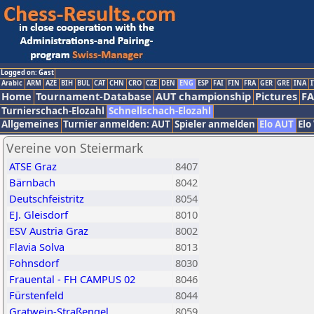
Logged on: Gast
Arabic
ARM
AZE
BIH
BUL
CAT
CHN
CRO
CZE
DEN
ENG
ESP
FAI
FIN
FRA
GER
GRE
INA
I
Home
Tournament-Database
AUT championship
Pictures
F
Turnierschach-Elozahl
Schnellschach-Elozahl
Allgemeines
Turnier anmelden: AUT
Spieler anmelden
Elo AUT
Elo
Vereine von Steiermark
ATSE Graz
8407
Bärnbach
8042
Deutschfeistritz
8054
EJ. Gleisdorf
8010
ESV Austria Graz
8002
Flavia Solva
8013
Fohnsdorf
8030
Frauental - FH CAMPUS 02
8046
Fürstenfeld
8044
Gratwein-Straßengel
8059