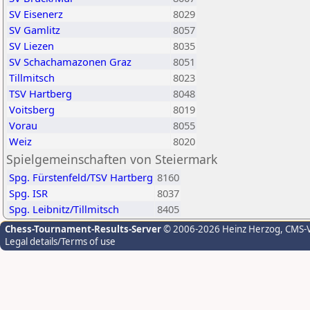
SV Eisenerz
8029
SV Gamlitz
8057
SV Liezen
8035
SV Schachamazonen Graz
8051
Tillmitsch
8023
TSV Hartberg
8048
Voitsberg
8019
Vorau
8055
Weiz
8020
Spielgemeinschaften von Steiermark
Spg. Fürstenfeld/TSV Hartberg
8160
Spg. ISR
8037
Spg. Leibnitz/Tillmitsch
8405
Chess-Tournament-Results-Server
© 2006-2026 Heinz Herzog
, CMS-
Legal details/Terms of use