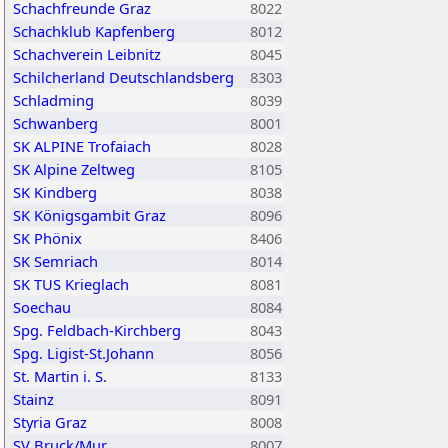
Schachfreunde Graz
8022
Schachklub Kapfenberg
8012
Schachverein Leibnitz
8045
Schilcherland Deutschlandsberg
8303
Schladming
8039
Schwanberg
8001
SK ALPINE Trofaiach
8028
SK Alpine Zeltweg
8105
SK Kindberg
8038
SK Königsgambit Graz
8096
SK Phönix
8406
SK Semriach
8014
SK TUS Krieglach
8081
Soechau
8084
Spg. Feldbach-Kirchberg
8043
Spg. Ligist-St.Johann
8056
St. Martin i. S.
8133
Stainz
8091
Styria Graz
8008
SV Bruck/Mur
8007