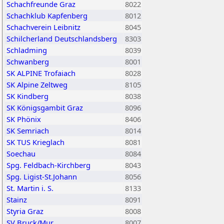
Schachfreunde Graz
8022
Schachklub Kapfenberg
8012
Schachverein Leibnitz
8045
Schilcherland Deutschlandsberg
8303
Schladming
8039
Schwanberg
8001
SK ALPINE Trofaiach
8028
SK Alpine Zeltweg
8105
SK Kindberg
8038
SK Königsgambit Graz
8096
SK Phönix
8406
SK Semriach
8014
SK TUS Krieglach
8081
Soechau
8084
Spg. Feldbach-Kirchberg
8043
Spg. Ligist-St.Johann
8056
St. Martin i. S.
8133
Stainz
8091
Styria Graz
8008
SV Bruck/Mur
8007