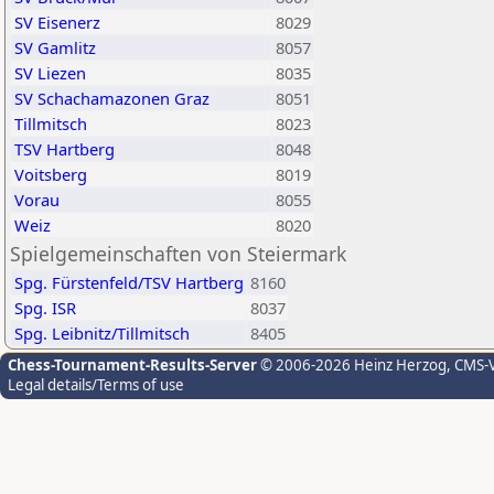
SV Eisenerz
8029
SV Gamlitz
8057
SV Liezen
8035
SV Schachamazonen Graz
8051
Tillmitsch
8023
TSV Hartberg
8048
Voitsberg
8019
Vorau
8055
Weiz
8020
Spielgemeinschaften von Steiermark
Spg. Fürstenfeld/TSV Hartberg
8160
Spg. ISR
8037
Spg. Leibnitz/Tillmitsch
8405
Chess-Tournament-Results-Server
© 2006-2026 Heinz Herzog
, CMS-
Legal details/Terms of use