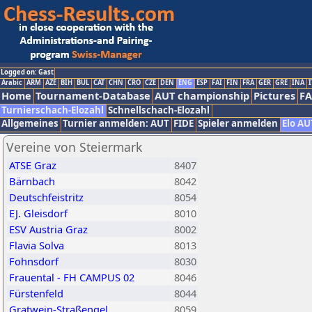
Logged on: Gast
Arabic
ARM
AZE
BIH
BUL
CAT
CHN
CRO
CZE
DEN
ENG
ESP
FAI
FIN
FRA
GER
GRE
INA
I
Home
Tournament-Database
AUT championship
Pictures
F
Turnierschach-Elozahl
Schnellschach-Elozahl
Allgemeines
Turnier anmelden: AUT
FIDE
Spieler anmelden
Elo AU
Vereine von Steiermark
ATSE Graz
8407
Bärnbach
8042
Deutschfeistritz
8054
EJ. Gleisdorf
8010
ESV Austria Graz
8002
Flavia Solva
8013
Fohnsdorf
8030
Frauental - FH CAMPUS 02
8046
Fürstenfeld
8044
Gratwein-Straßengel
8059