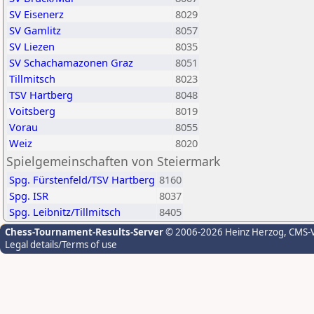
SV Eisenerz
8029
SV Gamlitz
8057
SV Liezen
8035
SV Schachamazonen Graz
8051
Tillmitsch
8023
TSV Hartberg
8048
Voitsberg
8019
Vorau
8055
Weiz
8020
Spielgemeinschaften von Steiermark
Spg. Fürstenfeld/TSV Hartberg
8160
Spg. ISR
8037
Spg. Leibnitz/Tillmitsch
8405
Chess-Tournament-Results-Server
© 2006-2026 Heinz Herzog
, CMS-
Legal details/Terms of use