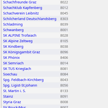
Schachfreunde Graz
8022
Schachklub Kapfenberg
8012
Schachverein Leibnitz
8045
Schilcherland Deutschlandsberg
8303
Schladming
8039
Schwanberg
8001
SK ALPINE Trofaiach
8028
SK Alpine Zeltweg
8105
SK Kindberg
8038
SK Königsgambit Graz
8096
SK Phönix
8406
SK Semriach
8014
SK TUS Krieglach
8081
Soechau
8084
Spg. Feldbach-Kirchberg
8043
Spg. Ligist-St.Johann
8056
St. Martin i. S.
8133
Stainz
8091
Styria Graz
8008
SV Bruck/Mur
8007