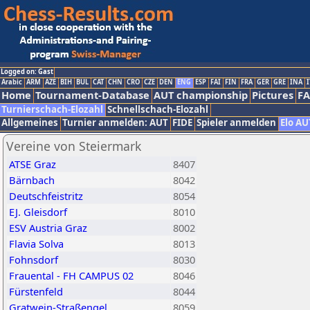
Logged on: Gast
Arabic
ARM
AZE
BIH
BUL
CAT
CHN
CRO
CZE
DEN
ENG
ESP
FAI
FIN
FRA
GER
GRE
INA
I
Home
Tournament-Database
AUT championship
Pictures
F
Turnierschach-Elozahl
Schnellschach-Elozahl
Allgemeines
Turnier anmelden: AUT
FIDE
Spieler anmelden
Elo AU
Vereine von Steiermark
ATSE Graz
8407
Bärnbach
8042
Deutschfeistritz
8054
EJ. Gleisdorf
8010
ESV Austria Graz
8002
Flavia Solva
8013
Fohnsdorf
8030
Frauental - FH CAMPUS 02
8046
Fürstenfeld
8044
Gratwein-Straßengel
8059