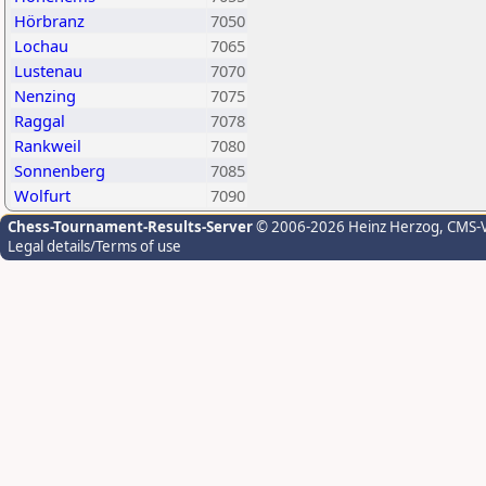
Hörbranz
7050
Lochau
7065
Lustenau
7070
Nenzing
7075
Raggal
7078
Rankweil
7080
Sonnenberg
7085
Wolfurt
7090
Chess-Tournament-Results-Server
© 2006-2026 Heinz Herzog
, CMS-
Legal details/Terms of use