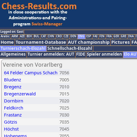
Logged on: Gast
Arabic
ARM
AZE
BIH
BUL
CAT
CHN
CRO
CZE
DEN
ENG
ESP
FAI
FIN
FRA
GER
GRE
INA
I
Home
Tournament-Database
AUT championship
Pictures
F
Turnierschach-Elozahl
Schnellschach-Elozahl
Allgemeines
Turnier anmelden: AUT
FIDE
Spieler anmelden
Elo AU
Vereine von Vorarlberg
64 Felder Campus Schach
7056
Bludenz
7005
Bregenz
7010
Bregenzerwald
7015
Dornbirn
7020
Feldkirch
7025
Frastanz
7030
Götzis
7035
Höchst
7045
Hohenems
7055