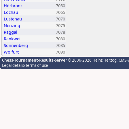
Hörbranz
7050
Lochau
7065
Lustenau
7070
Nenzing
7075
Raggal
7078
Rankweil
7080
Sonnenberg
7085
Wolfurt
7090
Chess-Tournament-Results-Server
© 2006-2026 Heinz Herzog
, CMS-
Legal details/Terms of use