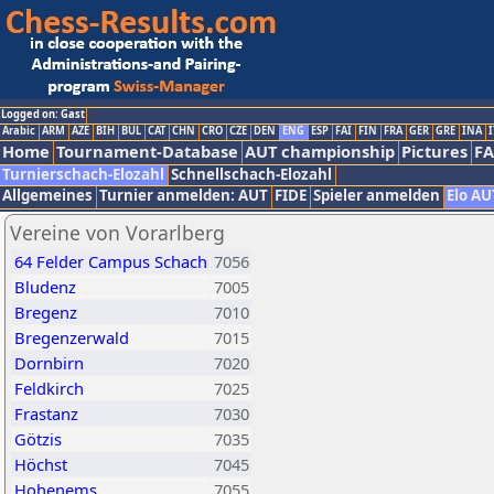
Logged on: Gast
Arabic
ARM
AZE
BIH
BUL
CAT
CHN
CRO
CZE
DEN
ENG
ESP
FAI
FIN
FRA
GER
GRE
INA
I
Home
Tournament-Database
AUT championship
Pictures
F
Turnierschach-Elozahl
Schnellschach-Elozahl
Allgemeines
Turnier anmelden: AUT
FIDE
Spieler anmelden
Elo AU
Vereine von Vorarlberg
64 Felder Campus Schach
7056
Bludenz
7005
Bregenz
7010
Bregenzerwald
7015
Dornbirn
7020
Feldkirch
7025
Frastanz
7030
Götzis
7035
Höchst
7045
Hohenems
7055