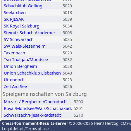
Schachklub Golling
5029
Seekirchen
5018
SK PJESAK
5039
SK Royal Salzburg
5034
Steinitz Schach Akademie
5008
SV Schwarzach
5035
SW Wals-Siezenheim
5042
Taxenbach
5020
Tvn Thalgau/Mondsee
5032
Union Bergheim
5038
Union Schachklub Elsbethen
5043
Uttendorf
5023
Zell Am See
5026
Spielgemeinschaften von Salzburg
Mozart / Bergheim /Oberndorf
5200
Royal/Mondsee/Wals/Schachakad.
5201
Schwarzach/Pjesak/Radstadt
5210
Chess-Tournament-Results-Server
© 2006-2026 Heinz Herzog
, CMS-
Legal details/Terms of use