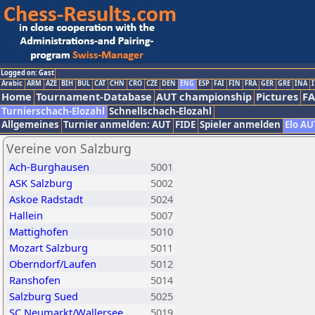
Logged on: Gast
Arabic
ARM
AZE
BIH
BUL
CAT
CHN
CRO
CZE
DEN
ENG
ESP
FAI
FIN
FRA
GER
GRE
INA
I
Home
Tournament-Database
AUT championship
Pictures
F
Turnierschach-Elozahl
Schnellschach-Elozahl
Allgemeines
Turnier anmelden: AUT
FIDE
Spieler anmelden
Elo AU
Vereine von Salzburg
Ach-Burghausen
5001
ASK Salzburg
5002
Askoe Radstadt
5024
Hallein
5007
Mattighofen
5010
Mozart Salzburg
5011
Oberndorf/Laufen
5012
Ranshofen
5014
Salzburg Sued
5025
SC Neumarkt/Wallersee
5019