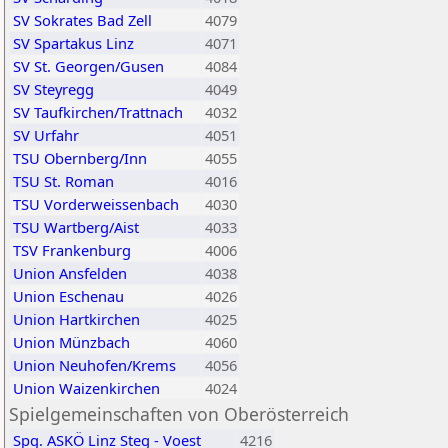
SV Sokrates Bad Zell
4079
SV Spartakus Linz
4071
SV St. Georgen/Gusen
4084
SV Steyregg
4049
SV Taufkirchen/Trattnach
4032
SV Urfahr
4051
TSU Obernberg/Inn
4055
TSU St. Roman
4016
TSU Vorderweissenbach
4030
TSU Wartberg/Aist
4033
TSV Frankenburg
4006
Union Ansfelden
4038
Union Eschenau
4026
Union Hartkirchen
4025
Union Münzbach
4060
Union Neuhofen/Krems
4056
Union Waizenkirchen
4024
Spielgemeinschaften von Oberösterreich
Spg. ASKÖ Linz Steg - Voest
4216