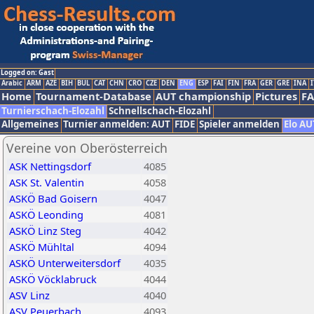
Logged on: Gast
Arabic
ARM
AZE
BIH
BUL
CAT
CHN
CRO
CZE
DEN
ENG
ESP
FAI
FIN
FRA
GER
GRE
INA
I
Home
Tournament-Database
AUT championship
Pictures
F
Turnierschach-Elozahl
Schnellschach-Elozahl
Allgemeines
Turnier anmelden: AUT
FIDE
Spieler anmelden
Elo AU
Vereine von Oberösterreich
ASK Nettingsdorf
4085
ASK St. Valentin
4058
ASKÖ Bad Goisern
4047
ASKÖ Leonding
4081
ASKÖ Linz Steg
4042
ASKÖ Mühltal
4094
ASKÖ Unterweitersdorf
4035
ASKÖ Vöcklabruck
4044
ASV Linz
4040
ASV Peuerbach
4093