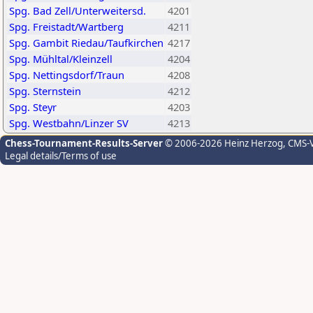
Spg. Bad Zell/Unterweitersd.
4201
Spg. Freistadt/Wartberg
4211
Spg. Gambit Riedau/Taufkirchen
4217
Spg. Mühltal/Kleinzell
4204
Spg. Nettingsdorf/Traun
4208
Spg. Sternstein
4212
Spg. Steyr
4203
Spg. Westbahn/Linzer SV
4213
Chess-Tournament-Results-Server
© 2006-2026 Heinz Herzog
, CMS-
Legal details/Terms of use