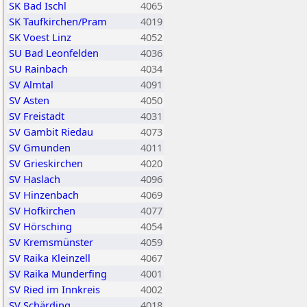
SK Bad Ischl
4065
SK Taufkirchen/Pram
4019
SK Voest Linz
4052
SU Bad Leonfelden
4036
SU Rainbach
4034
SV Almtal
4091
SV Asten
4050
SV Freistadt
4031
SV Gambit Riedau
4073
SV Gmunden
4011
SV Grieskirchen
4020
SV Haslach
4096
SV Hinzenbach
4069
SV Hofkirchen
4077
SV Hörsching
4054
SV Kremsmünster
4059
SV Raika Kleinzell
4067
SV Raika Munderfing
4001
SV Ried im Innkreis
4002
SV Schärding
4018