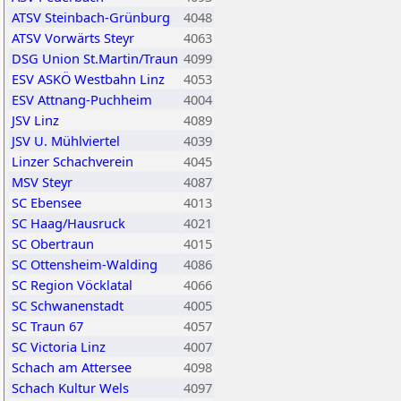
ATSV Steinbach-Grünburg
4048
ATSV Vorwärts Steyr
4063
DSG Union St.Martin/Traun
4099
ESV ASKÖ Westbahn Linz
4053
ESV Attnang-Puchheim
4004
JSV Linz
4089
JSV U. Mühlviertel
4039
Linzer Schachverein
4045
MSV Steyr
4087
SC Ebensee
4013
SC Haag/Hausruck
4021
SC Obertraun
4015
SC Ottensheim-Walding
4086
SC Region Vöcklatal
4066
SC Schwanenstadt
4005
SC Traun 67
4057
SC Victoria Linz
4007
Schach am Attersee
4098
Schach Kultur Wels
4097