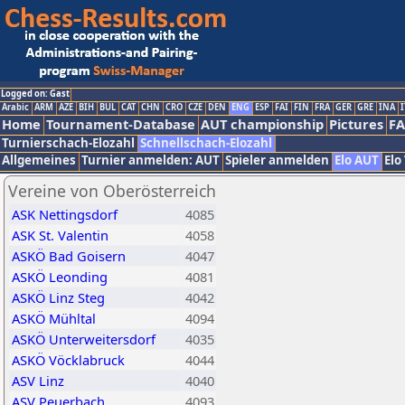
Logged on: Gast
Arabic
ARM
AZE
BIH
BUL
CAT
CHN
CRO
CZE
DEN
ENG
ESP
FAI
FIN
FRA
GER
GRE
INA
I
Home
Tournament-Database
AUT championship
Pictures
F
Turnierschach-Elozahl
Schnellschach-Elozahl
Allgemeines
Turnier anmelden: AUT
Spieler anmelden
Elo AUT
Elo
Vereine von Oberösterreich
ASK Nettingsdorf
4085
ASK St. Valentin
4058
ASKÖ Bad Goisern
4047
ASKÖ Leonding
4081
ASKÖ Linz Steg
4042
ASKÖ Mühltal
4094
ASKÖ Unterweitersdorf
4035
ASKÖ Vöcklabruck
4044
ASV Linz
4040
ASV Peuerbach
4093