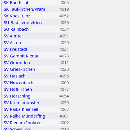
SK Bad Ischl
4065
SK Taufkirchen/Pram
4019
SK Voest Linz
4052
SU Bad Leonfelden
4036
SU Rainbach
4034
SV Almtal
4091
SV Asten
4050
SV Freistadt
4031
SV Gambit Riedau
4073
SV Gmunden
4011
SV Grieskirchen
4020
SV Haslach
4096
SV Hinzenbach
4069
SV Hofkirchen
4077
SV Hörsching
4054
SV Kremsmünster
4059
SV Raika Kleinzell
4067
SV Raika Munderfing
4001
SV Ried im Innkreis
4002
SV Schärding
4018