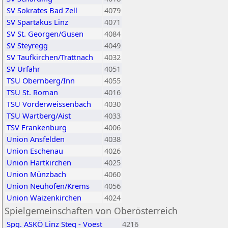
SV Sokrates Bad Zell
4079
SV Spartakus Linz
4071
SV St. Georgen/Gusen
4084
SV Steyregg
4049
SV Taufkirchen/Trattnach
4032
SV Urfahr
4051
TSU Obernberg/Inn
4055
TSU St. Roman
4016
TSU Vorderweissenbach
4030
TSU Wartberg/Aist
4033
TSV Frankenburg
4006
Union Ansfelden
4038
Union Eschenau
4026
Union Hartkirchen
4025
Union Münzbach
4060
Union Neuhofen/Krems
4056
Union Waizenkirchen
4024
Spielgemeinschaften von Oberösterreich
Spg. ASKÖ Linz Steg - Voest
4216