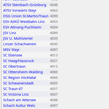
ATSV Steinbach-Grünburg
4048
ATSV Vorwärts Steyr
4063
DSG Union St.Martin/Traun
4099
ESV ASKÖ Westbahn Linz
4053
ESV Attnang-Puchheim
4004
JSV Linz
4089
JSV U. Mühlviertel
4039
Linzer Schachverein
4045
MSV Steyr
4087
SC Ebensee
4013
SC Haag/Hausruck
4021
SC Obertraun
4015
SC Ottensheim-Walding
4086
SC Region Vöcklatal
4066
SC Schwanenstadt
4005
SC Traun 67
4057
SC Victoria Linz
4007
Schach am Attersee
4098
Schach Kultur Wels
4097