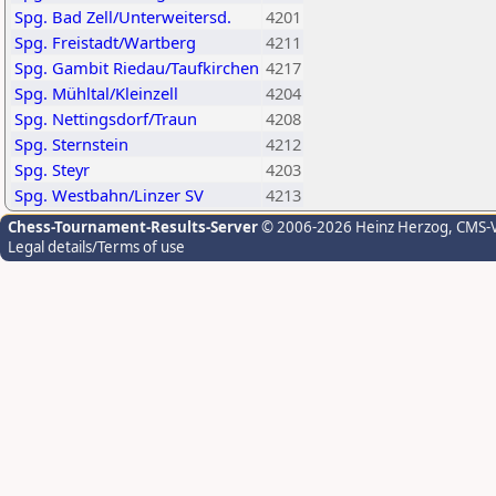
Spg. Bad Zell/Unterweitersd.
4201
Spg. Freistadt/Wartberg
4211
Spg. Gambit Riedau/Taufkirchen
4217
Spg. Mühltal/Kleinzell
4204
Spg. Nettingsdorf/Traun
4208
Spg. Sternstein
4212
Spg. Steyr
4203
Spg. Westbahn/Linzer SV
4213
Chess-Tournament-Results-Server
© 2006-2026 Heinz Herzog
, CMS-
Legal details/Terms of use