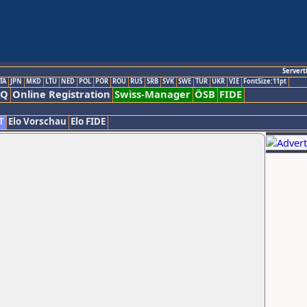
Servert
TA
JPN
MKD
LTU
NED
POL
POR
ROU
RUS
SRB
SVK
SWE
TUR
UKR
VIE
FontSize:11pt
AQ
Online Registration
Swiss-Manager
ÖSB
FIDE
T
Elo Vorschau
Elo FIDE