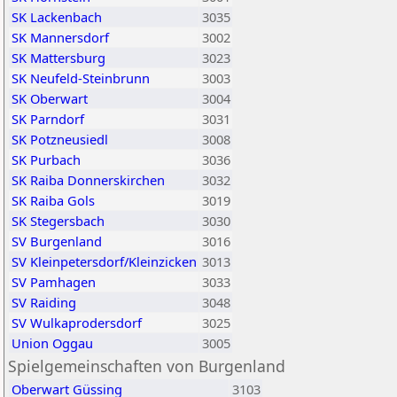
SK Lackenbach
3035
SK Mannersdorf
3002
SK Mattersburg
3023
SK Neufeld-Steinbrunn
3003
SK Oberwart
3004
SK Parndorf
3031
SK Potzneusiedl
3008
SK Purbach
3036
SK Raiba Donnerskirchen
3032
SK Raiba Gols
3019
SK Stegersbach
3030
SV Burgenland
3016
SV Kleinpetersdorf/Kleinzicken
3013
SV Pamhagen
3033
SV Raiding
3048
SV Wulkaprodersdorf
3025
Union Oggau
3005
Spielgemeinschaften von Burgenland
Oberwart Güssing
3103