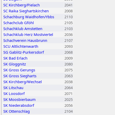
SC Kirchberg/Pielach
2041
SC Raika Sieghartskirchen
2008
Schachburg Waidhofen/Ybbs
2110
Schachclub Gföhl
2105
Schachklub Amstetten
2103
Schachklub Herz Mostviertel
2036
Schachverein Hausbrunn
2107
SCU Altlichtenwarth
2093
SG Gablitz-Purkersdorf
2068
SK Bad Erlach
2009
SK Gloggnitz
2080
SK Gross Gerungs
2075
SK Gross Siegharts
2063
SK Kirchberg/Wechsel
2038
SK Litschau
2064
SK Loosdorf
2071
SK Moosbierbaum
2025
SK Niederabsdorf
2056
SK Ottenschlag
2104