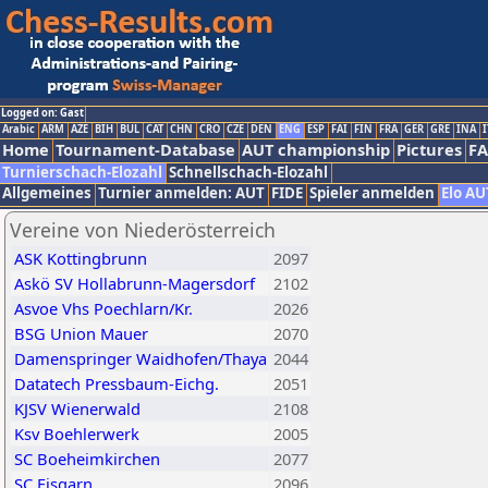
Logged on: Gast
Arabic
ARM
AZE
BIH
BUL
CAT
CHN
CRO
CZE
DEN
ENG
ESP
FAI
FIN
FRA
GER
GRE
INA
I
Home
Tournament-Database
AUT championship
Pictures
F
Turnierschach-Elozahl
Schnellschach-Elozahl
Allgemeines
Turnier anmelden: AUT
FIDE
Spieler anmelden
Elo AU
Vereine von Niederösterreich
ASK Kottingbrunn
2097
Askö SV Hollabrunn-Magersdorf
2102
Asvoe Vhs Poechlarn/Kr.
2026
BSG Union Mauer
2070
Damenspringer Waidhofen/Thaya
2044
Datatech Pressbaum-Eichg.
2051
KJSV Wienerwald
2108
Ksv Boehlerwerk
2005
SC Boeheimkirchen
2077
SC Eisgarn
2096