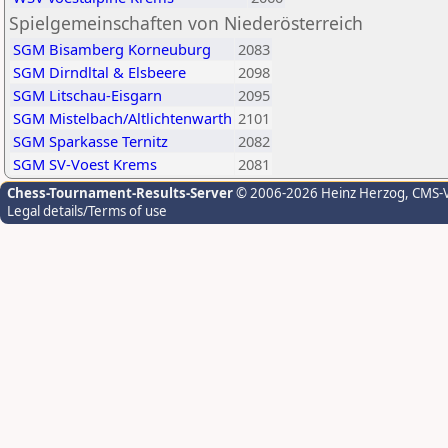
Spielgemeinschaften von Niederösterreich
SGM Bisamberg Korneuburg
2083
SGM Dirndltal & Elsbeere
2098
SGM Litschau-Eisgarn
2095
SGM Mistelbach/Altlichtenwarth
2101
SGM Sparkasse Ternitz
2082
SGM SV-Voest Krems
2081
Chess-Tournament-Results-Server
© 2006-2026 Heinz Herzog
, CMS-
Legal details/Terms of use