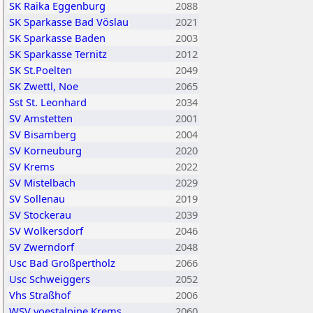
SK Raika Eggenburg
2088
SK Sparkasse Bad Vöslau
2021
SK Sparkasse Baden
2003
SK Sparkasse Ternitz
2012
SK St.Poelten
2049
SK Zwettl, Noe
2065
Sst St. Leonhard
2034
SV Amstetten
2001
SV Bisamberg
2004
SV Korneuburg
2020
SV Krems
2022
SV Mistelbach
2029
SV Sollenau
2019
SV Stockerau
2039
SV Wolkersdorf
2046
SV Zwerndorf
2048
Usc Bad Großpertholz
2066
Usc Schweiggers
2052
Vhs Straßhof
2006
WSV voestalpine Krems
2060