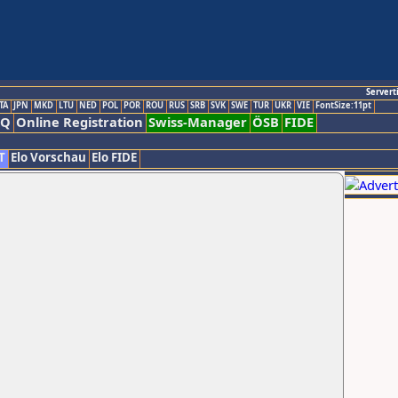
Servert
TA
JPN
MKD
LTU
NED
POL
POR
ROU
RUS
SRB
SVK
SWE
TUR
UKR
VIE
FontSize:11pt
AQ
Online Registration
Swiss-Manager
ÖSB
FIDE
T
Elo Vorschau
Elo FIDE