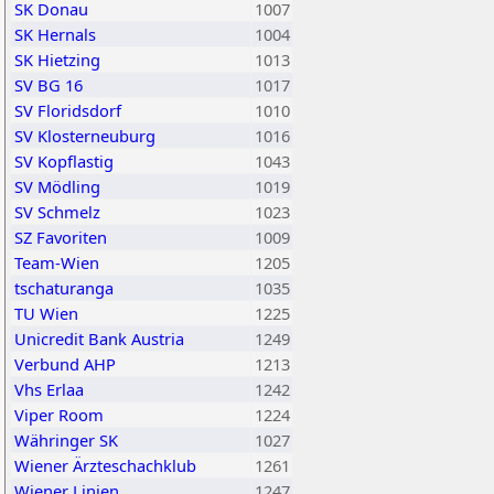
SK Donau
1007
SK Hernals
1004
SK Hietzing
1013
SV BG 16
1017
SV Floridsdorf
1010
SV Klosterneuburg
1016
SV Kopflastig
1043
SV Mödling
1019
SV Schmelz
1023
SZ Favoriten
1009
Team-Wien
1205
tschaturanga
1035
TU Wien
1225
Unicredit Bank Austria
1249
Verbund AHP
1213
Vhs Erlaa
1242
Viper Room
1224
Währinger SK
1027
Wiener Ärzteschachklub
1261
Wiener Linien
1247