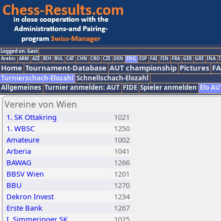
Logged on: Gast
Arabic
ARM
AZE
BIH
BUL
CAT
CHN
CRO
CZE
DEN
ENG
ESP
FAI
FIN
FRA
GER
GRE
INA
I
Home
Tournament-Database
AUT championship
Pictures
F
Turnierschach-Elozahl
Schnellschach-Elozahl
Allgemeines
Turnier anmelden: AUT
FIDE
Spieler anmelden
Elo AU
Vereine von Wien
1. SK Ottakring
1021
1. WBSC
1250
Amateure
1002
Arberia
1041
BAWAG
1266
BBSV Wien
1201
BBU
1270
Dekron Invest
1234
Erste Bank
1267
I. Simmeringer SK
1025