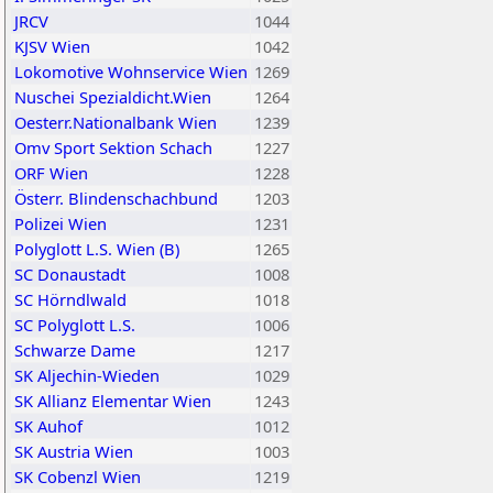
JRCV
1044
KJSV Wien
1042
Lokomotive Wohnservice Wien
1269
Nuschei Spezialdicht.Wien
1264
Oesterr.Nationalbank Wien
1239
Omv Sport Sektion Schach
1227
ORF Wien
1228
Österr. Blindenschachbund
1203
Polizei Wien
1231
Polyglott L.S. Wien (B)
1265
SC Donaustadt
1008
SC Hörndlwald
1018
SC Polyglott L.S.
1006
Schwarze Dame
1217
SK Aljechin-Wieden
1029
SK Allianz Elementar Wien
1243
SK Auhof
1012
SK Austria Wien
1003
SK Cobenzl Wien
1219