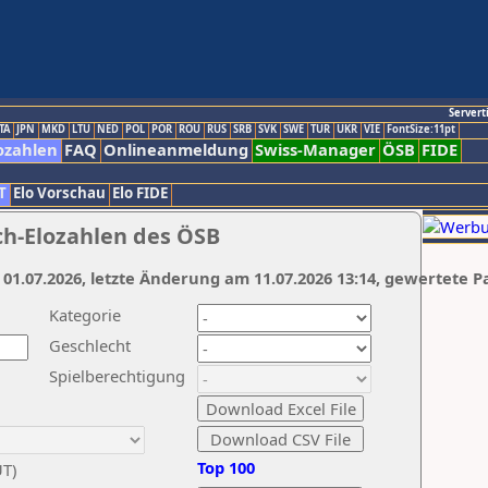
Servert
TA
JPN
MKD
LTU
NED
POL
POR
ROU
RUS
SRB
SVK
SWE
TUR
UKR
VIE
FontSize:11pt
ozahlen
FAQ
Onlineanmeldung
Swiss-Manager
ÖSB
FIDE
T
Elo Vorschau
Elo FIDE
ch-Elozahlen des ÖSB
 01.07.2026, letzte Änderung am 11.07.2026 13:14, gewertete P
Kategorie
Geschlecht
Spielberechtigung
Top 100
UT)