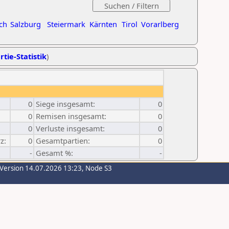
ch
Salzburg
Steiermark
Kärnten
Tirol
Vorarlberg
rtie-Statistik
)
0
Siege insgesamt:
0
0
Remisen insgesamt:
0
0
Verluste insgesamt:
0
z:
0
Gesamtpartien:
0
-
Gesamt %:
-
-Version 14.07.2026 13:23, Node S3