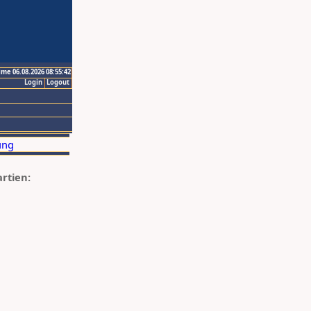
ime 06.08.2026 08:55:42
Login
Logout
artien: