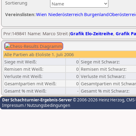
Sortierung
Vereinslisten:
Wien
Niederösterreich
Burgenland
Oberösterrei
Pnr:149841 Name: Marco Streit (
Grafik Elo-Zeitreihe
,
Grafik Pa
Alle Partien ab Eloliste 1. Juli 2006
Siege mit Weiß:
0
Siege mit Schwarz:
Remisen mit Weiß:
0
Remisen mit Schwarz:
Verluste mit Weiß:
0
Verluste mit Schwarz:
Gesamtpartien mit Weiß:
0
Gesamtpartien mit Schwar
Gesamt % mit Weiß:
-
Gesamt % mit Schwarz:
Der Schachturnier-Ergebnis-Server
© 2006-2026 Heinz Herzog
, CMS
Impressum / Nutzungsbedingungen