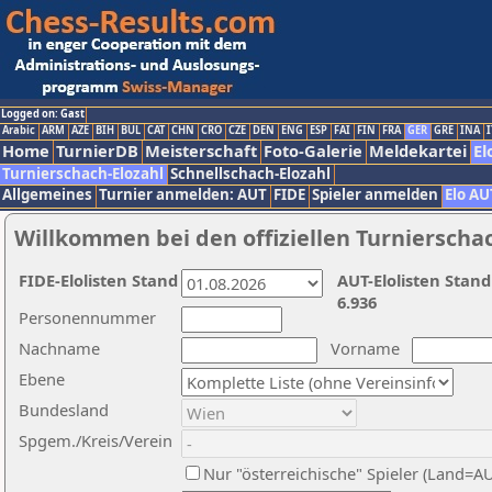
Logged on: Gast
Arabic
ARM
AZE
BIH
BUL
CAT
CHN
CRO
CZE
DEN
ENG
ESP
FAI
FIN
FRA
GER
GRE
INA
I
Home
TurnierDB
Meisterschaft
Foto-Galerie
Meldekartei
El
Turnierschach-Elozahl
Schnellschach-Elozahl
Allgemeines
Turnier anmelden: AUT
FIDE
Spieler anmelden
Elo AU
Willkommen bei den offiziellen Turnierscha
FIDE-Elolisten Stand
AUT-Elolisten Stand
6.936
Personennummer
Nachname
Vorname
Ebene
Bundesland
Spgem./Kreis/Verein
Nur "österreichische" Spieler (Land=A