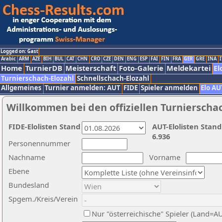
Logged on: Gast
Arabic
ARM
AZE
BIH
BUL
CAT
CHN
CRO
CZE
DEN
ENG
ESP
FAI
FIN
FRA
GER
GRE
INA
I
Home
TurnierDB
Meisterschaft
Foto-Galerie
Meldekartei
El
Turnierschach-Elozahl
Schnellschach-Elozahl
Allgemeines
Turnier anmelden: AUT
FIDE
Spieler anmelden
Elo AU
Willkommen bei den offiziellen Turnierscha
FIDE-Elolisten Stand
AUT-Elolisten Stand
6.936
Personennummer
Nachname
Vorname
Ebene
Bundesland
Spgem./Kreis/Verein
Nur "österreichische" Spieler (Land=A