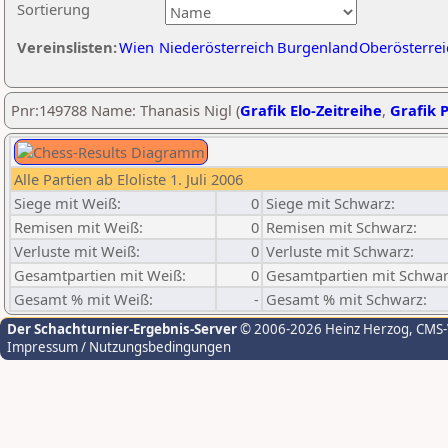
Sortierung
Vereinslisten:
Wien
Niederösterreich
Burgenland
Oberösterrei
Pnr:149788 Name: Thanasis Nigl (
Grafik Elo-Zeitreihe
,
Grafik P
Alle Partien ab Eloliste 1. Juli 2006
Siege mit Weiß:
0
Siege mit Schwarz:
Remisen mit Weiß:
0
Remisen mit Schwarz:
Verluste mit Weiß:
0
Verluste mit Schwarz:
Gesamtpartien mit Weiß:
0
Gesamtpartien mit Schwar
Gesamt % mit Weiß:
-
Gesamt % mit Schwarz:
Der Schachturnier-Ergebnis-Server
© 2006-2026 Heinz Herzog
, CMS
Impressum / Nutzungsbedingungen