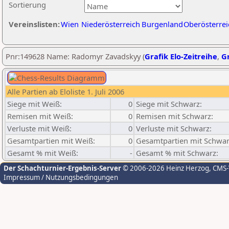
Sortierung
Vereinslisten:
Wien
Niederösterreich
Burgenland
Oberösterrei
Pnr:149628 Name: Radomyr Zavadskyy (
Grafik Elo-Zeitreihe
,
Gr
Alle Partien ab Eloliste 1. Juli 2006
Siege mit Weiß:
0
Siege mit Schwarz:
Remisen mit Weiß:
0
Remisen mit Schwarz:
Verluste mit Weiß:
0
Verluste mit Schwarz:
Gesamtpartien mit Weiß:
0
Gesamtpartien mit Schwar
Gesamt % mit Weiß:
-
Gesamt % mit Schwarz:
Der Schachturnier-Ergebnis-Server
© 2006-2026 Heinz Herzog
, CMS
Impressum / Nutzungsbedingungen