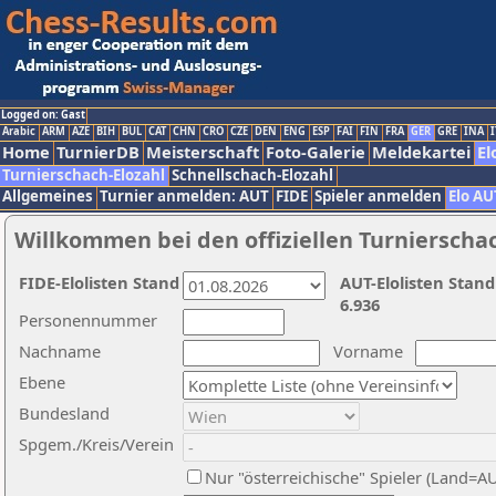
Logged on: Gast
Arabic
ARM
AZE
BIH
BUL
CAT
CHN
CRO
CZE
DEN
ENG
ESP
FAI
FIN
FRA
GER
GRE
INA
I
Home
TurnierDB
Meisterschaft
Foto-Galerie
Meldekartei
El
Turnierschach-Elozahl
Schnellschach-Elozahl
Allgemeines
Turnier anmelden: AUT
FIDE
Spieler anmelden
Elo AU
Willkommen bei den offiziellen Turnierscha
FIDE-Elolisten Stand
AUT-Elolisten Stand
6.936
Personennummer
Nachname
Vorname
Ebene
Bundesland
Spgem./Kreis/Verein
Nur "österreichische" Spieler (Land=A