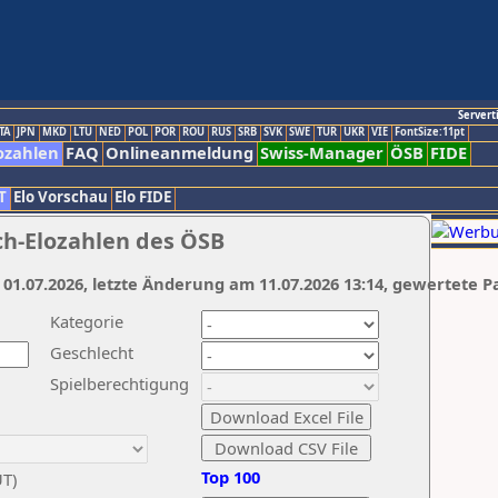
Servert
TA
JPN
MKD
LTU
NED
POL
POR
ROU
RUS
SRB
SVK
SWE
TUR
UKR
VIE
FontSize:11pt
ozahlen
FAQ
Onlineanmeldung
Swiss-Manager
ÖSB
FIDE
T
Elo Vorschau
Elo FIDE
ch-Elozahlen des ÖSB
 01.07.2026, letzte Änderung am 11.07.2026 13:14, gewertete P
Kategorie
Geschlecht
Spielberechtigung
Top 100
UT)