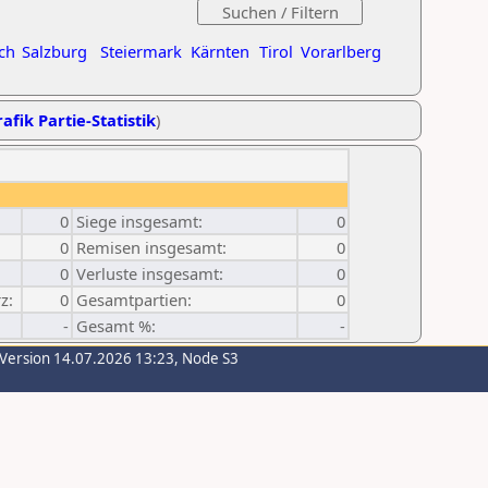
ch
Salzburg
Steiermark
Kärnten
Tirol
Vorarlberg
afik Partie-Statistik
)
0
Siege insgesamt:
0
0
Remisen insgesamt:
0
0
Verluste insgesamt:
0
z:
0
Gesamtpartien:
0
-
Gesamt %:
-
-Version 14.07.2026 13:23, Node S3