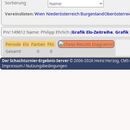
Sortierung
Vereinslisten:
Wien
Niederösterreich
Burgenland
Oberösterrei
Pnr:149612 Name: Philipp Ehrlich (
Grafik Elo-Zeitreihe
,
Grafik 
Periode
Elo
Partien
Pkt.
Gesamt
0
0
Der Schachturnier-Ergebnis-Server
© 2006-2026 Heinz Herzog
, CMS
Impressum / Nutzungsbedingungen