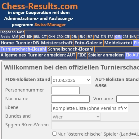
Logged on: Gast
Arabic
ARM
AZE
BIH
BUL
CAT
CHN
CRO
CZE
DEN
ENG
ESP
FAI
FIN
FRA
GER
GRE
INA
I
Home
TurnierDB
Meisterschaft
Foto-Galerie
Meldekartei
El
Turnierschach-Elozahl
Schnellschach-Elozahl
Allgemeines
Turnier anmelden: AUT
FIDE
Spieler anmelden
Elo AU
Willkommen bei den offiziellen Turnierscha
FIDE-Elolisten Stand
AUT-Elolisten Stand
6.936
Personennummer
Nachname
Vorname
Ebene
Bundesland
Spgem./Kreis/Verein
Nur "österreichische" Spieler (Land=A