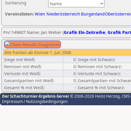
Sortierung
Vereinslisten:
Wien
Niederösterreich
Burgenland
Oberösterrei
Pnr:149607 Name: Jan Weber (
Grafik Elo-Zeitreihe
,
Grafik Part
Alle Partien ab Eloliste 1. Juli 2006
Siege mit Weiß:
0
Siege mit Schwarz:
Remisen mit Weiß:
0
Remisen mit Schwarz:
Verluste mit Weiß:
0
Verluste mit Schwarz:
Gesamtpartien mit Weiß:
0
Gesamtpartien mit Schwar
Gesamt % mit Weiß:
-
Gesamt % mit Schwarz:
Der Schachturnier-Ergebnis-Server
© 2006-2026 Heinz Herzog
, CMS
Impressum / Nutzungsbedingungen