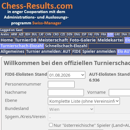
Logged on: Gast
Arabic
ARM
AZE
BIH
BUL
CAT
CHN
CRO
CZE
DEN
ENG
ESP
FAI
FIN
FRA
GER
GRE
INA
I
Home
TurnierDB
Meisterschaft
Foto-Galerie
Meldekartei
El
Turnierschach-Elozahl
Schnellschach-Elozahl
Allgemeines
Turnier anmelden: AUT
FIDE
Spieler anmelden
Elo AU
Willkommen bei den offiziellen Turnierscha
FIDE-Elolisten Stand
AUT-Elolisten Stand
6.936
Personennummer
Nachname
Vorname
Ebene
Bundesland
Spgem./Kreis/Verein
Nur "österreichische" Spieler (Land=A