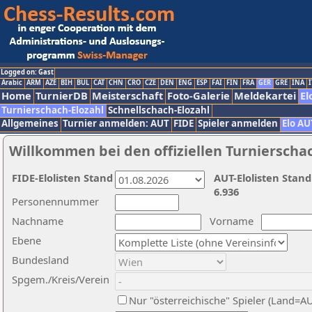
Logged on: Gast
Arabic
ARM
AZE
BIH
BUL
CAT
CHN
CRO
CZE
DEN
ENG
ESP
FAI
FIN
FRA
GER
GRE
INA
I
Home
TurnierDB
Meisterschaft
Foto-Galerie
Meldekartei
El
Turnierschach-Elozahl
Schnellschach-Elozahl
Allgemeines
Turnier anmelden: AUT
FIDE
Spieler anmelden
Elo AU
Willkommen bei den offiziellen Turnierscha
FIDE-Elolisten Stand
AUT-Elolisten Stand
6.936
Personennummer
Nachname
Vorname
Ebene
Bundesland
Spgem./Kreis/Verein
Nur "österreichische" Spieler (Land=A