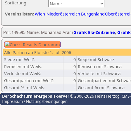
Sortierung
Vereinslisten:
Wien
Niederösterreich
Burgenland
Oberösterrei
Pnr:149595 Name: Mohamad Arar (
Grafik Elo-Zeitreihe
,
Grafik
Alle Partien ab Eloliste 1. Juli 2006
Siege mit Weiß:
0
Siege mit Schwarz:
Remisen mit Weiß:
0
Remisen mit Schwarz:
Verluste mit Weiß:
0
Verluste mit Schwarz:
Gesamtpartien mit Weiß:
0
Gesamtpartien mit Schwar
Gesamt % mit Weiß:
-
Gesamt % mit Schwarz:
Der Schachturnier-Ergebnis-Server
© 2006-2026 Heinz Herzog
, CMS
Impressum / Nutzungsbedingungen