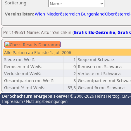
Sortierung
Vereinslisten:
Wien
Niederösterreich
Burgenland
Oberösterrei
Pnr:149551 Name: Artur Yanichkin (
Grafik Elo-Zeitreihe
,
Grafik
Alle Partien ab Eloliste 1. Juli 2006
Siege mit Weiß:
1
Siege mit Schwarz:
Remisen mit Weiß:
0
Remisen mit Schwarz:
Verluste mit Weiß:
2
Verluste mit Schwarz:
Gesamtpartien mit Weiß:
3
Gesamtpartien mit Schwar
Gesamt % mit Weiß:
33,3
Gesamt % mit Schwarz:
Der Schachturnier-Ergebnis-Server
© 2006-2026 Heinz Herzog
, CMS
Impressum / Nutzungsbedingungen