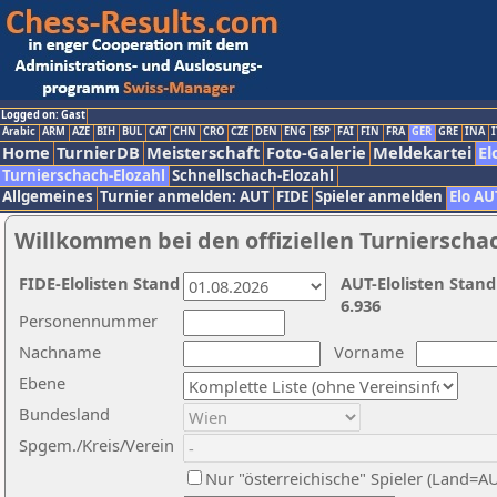
Logged on: Gast
Arabic
ARM
AZE
BIH
BUL
CAT
CHN
CRO
CZE
DEN
ENG
ESP
FAI
FIN
FRA
GER
GRE
INA
I
Home
TurnierDB
Meisterschaft
Foto-Galerie
Meldekartei
El
Turnierschach-Elozahl
Schnellschach-Elozahl
Allgemeines
Turnier anmelden: AUT
FIDE
Spieler anmelden
Elo AU
Willkommen bei den offiziellen Turnierscha
FIDE-Elolisten Stand
AUT-Elolisten Stand
6.936
Personennummer
Nachname
Vorname
Ebene
Bundesland
Spgem./Kreis/Verein
Nur "österreichische" Spieler (Land=A