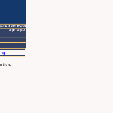
ime 07.08.2026 11:22:28
Login
Logout
artien: