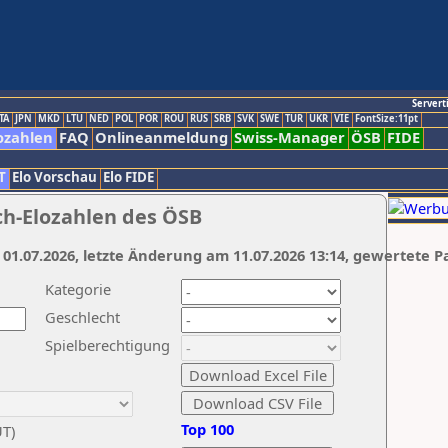
Servert
TA
JPN
MKD
LTU
NED
POL
POR
ROU
RUS
SRB
SVK
SWE
TUR
UKR
VIE
FontSize:11pt
ozahlen
FAQ
Onlineanmeldung
Swiss-Manager
ÖSB
FIDE
T
Elo Vorschau
Elo FIDE
ch-Elozahlen des ÖSB
 01.07.2026, letzte Änderung am 11.07.2026 13:14, gewertete P
Kategorie
Geschlecht
Spielberechtigung
Top 100
UT)