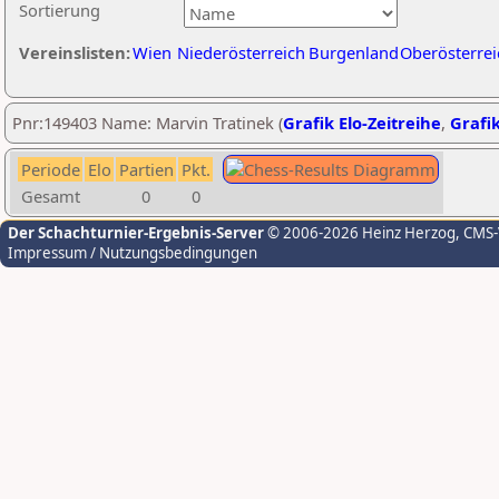
Sortierung
Vereinslisten:
Wien
Niederösterreich
Burgenland
Oberösterrei
Pnr:149403 Name: Marvin Tratinek (
Grafik Elo-Zeitreihe
,
Grafik
Periode
Elo
Partien
Pkt.
Gesamt
0
0
Der Schachturnier-Ergebnis-Server
© 2006-2026 Heinz Herzog
, CMS
Impressum / Nutzungsbedingungen