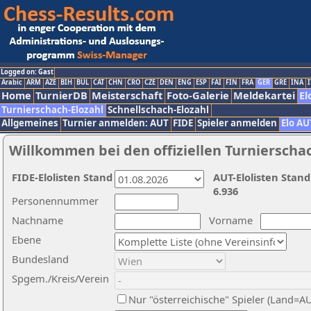
Logged on: Gast
Arabic
ARM
AZE
BIH
BUL
CAT
CHN
CRO
CZE
DEN
ENG
ESP
FAI
FIN
FRA
GER
GRE
INA
I
Home
TurnierDB
Meisterschaft
Foto-Galerie
Meldekartei
El
Turnierschach-Elozahl
Schnellschach-Elozahl
Allgemeines
Turnier anmelden: AUT
FIDE
Spieler anmelden
Elo AU
Willkommen bei den offiziellen Turnierscha
FIDE-Elolisten Stand
AUT-Elolisten Stand
6.936
Personennummer
Nachname
Vorname
Ebene
Bundesland
Spgem./Kreis/Verein
Nur "österreichische" Spieler (Land=A